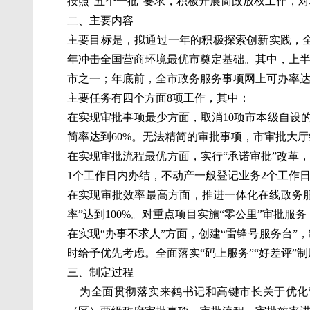
按照“五个一批”要求，积极开展简政放权工作，
二、主要内容
主要目标是，拟通过一年的积极探索创新实践，
年冲击全国营商环境最优市奠定基础。其中，上半
市之一；年底前，全市政务服务事项网上可办率达到
主要任务有四个方面8项工作，其中：
在实现审批事项最少方面，取消10项市本级自设的
简率达到60%。无法精简的审批事项，市审批大厅
在实现审批流程最优方面，实行“承诺审批”改革，
1个工作日内办结，不动产一般登记业务2个工作
在实现审批效率最高方面，推进一体化在线政务服务
率”达到100%。对重点项目实施“零公里”审批服务
在实现“办事不求人”方面，创建“雷锋号服务台
时给予优先考虑。全面落实“码上服务”“好差评”
三、制定过程
为全面贯彻落实来鹤书记和高键市长关于优化营