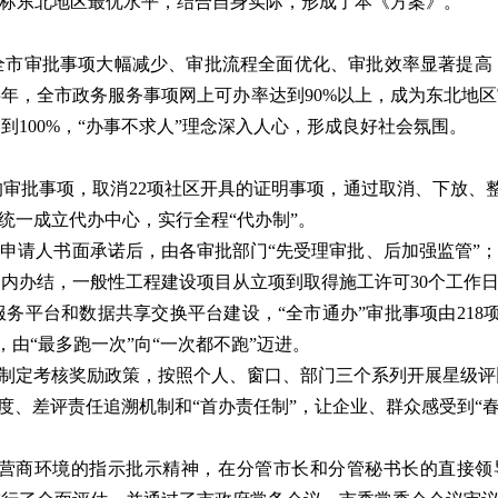
对标东北地区最优水平，结合自身实际，形成了本《方案》。
全市审批事项大幅减少、审批流程全面优化、审批效率显著提高
年，全市政务服务事项网上可办率达到90%以上，成为东北地
100%，“办事不求人”理念深入人心，形成良好社会氛围。
审批事项，取消22项社区开具的证明事项，通过取消、下放、整合
统一成立代办中心，实行全程“代办制”。
申请人书面承诺后，由各审批部门“先受理审批、后加强监管”；实
日内办结，一般性工程建设项目从立项到取得施工许可30个工作
平台和数据共享交换平台建设，“全市通办”审批事项由218项提
，由“最多跑一次”向“一次都不跑”迈进。
”，制定考核奖励政策，按照个人、窗口、部门三个系列开展星级
制度、差评责任追溯机制和“首办责任制”，让企业、群众感受到“
商环境的指示批示精神，在分管市长和分管秘书长的直接领