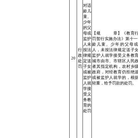
对适
龄儿
童、
少年
的父
母或
【规 章】《教育行
监护
罚暂行实施办法》第十一
人未
龄儿童、少年的父母
行
按法
人，未按法律规定送子
政
律规
监护人就学接受义务教
20
处
定送
城市由市、市辖区人民
罚
子女
者其指定机构，农村乡
或被
政府，对经教育仍拒绝
监护
或被监护人就学的，根
人就
轻重，给予罚款的处罚。
学接
受义
务教
育的
处罚