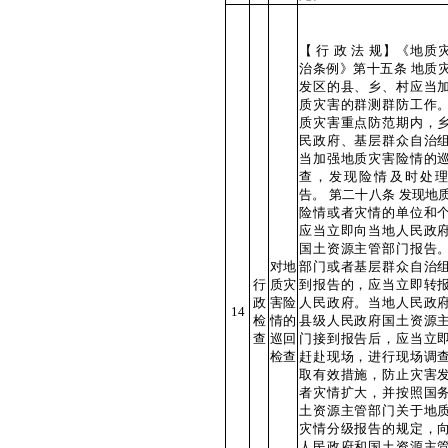
【 行 政 法 规】《地质
治条例》第十五条 地质
发区的县、乡、村应当
质灾害的群测群防工作
质灾害重点防范期内，
民政府、基层群众自治
当加强地质灾害险情的
查，发现险情及时处
告。 第二十八条 发现地
险情或者灾情的单位和
应当立即向当地人民政
国土资源主管部门报告
对地
部门或者基层群众自治
行
质灾
到报告的，应当立即转
政
害险
人民政府。当地人民政
14
检
情的
县级人民政府国土资源
查
巡回
门接到报告后，应当立
检查
赶赴现场，进行现场调
取有效措施，防止灾害
者灾情扩大，并按照国
土资源主管部门关于地
灾情分级报告的规定，
人民政府和国土资源主