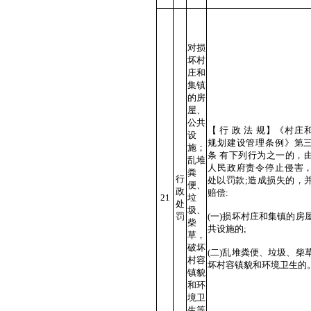
对损
坏村
庄和
集镇
的房
屋、
公共
【 行 政 法 规】《村庄
设
规划建设管理条例》第
施；
条 有下列行为之一的，
乱堆
人民政府责令停止侵害
粪
行
处以罚款;造成损失的，
便、
政
赔偿:
21
垃
处
圾、
罚
(一)损坏村庄和集镇的房
柴
共设施的;
草，
破坏
(二)乱堆粪便、垃圾、柴
村容
坏村容镇貌和环境卫生的
镇貌
和环
境卫
生等