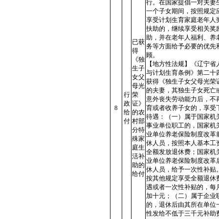
行。在国家提倡一对夫妻
一个子女期间，按照规定
享受计划生育家庭老年人
扶助的，继续享受相关奖
助，并在老年人福利、养
已获
务等方面给予必要的优先
得
顾。
《独
【地方性法规】《辽宁省
生子
与计划生育条例》第二十
女父
获得《独生子女父母光荣
母光
的夫妻，其独生子女死亡
行
荣
意外丧失劳动能力后，不
政
证》
8
育或者收养子女的，享受
给
的农
待遇：（一）属于国家机
付
村部
事业单位职工的，国家机
分特
业单位养老保险制度改革
殊家
休人员，按照本人基本工
庭生
全额发放退休费；国家机
活补
业单位养老保险制度改革
助的
休人员，给予一次性补贴
给付
按其他规定享受全额退休
遇或者一次性补贴的，每
加十元；（二）属于企业
的，退休后由其所在单位
性发给不低于三千元补助