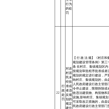
行为
的处
罚
【 行 政 法 规】《村庄和
规划建设管理条例》第三
条 在村庄、集镇规划区内
对农
按规划审批程序批准或者
村居
规划的规定进行建设，严
民未
响村庄、集镇规划的，由
经批
人民政府建设行政主管部
行
准或
令停止建设，限期拆除或
政
者违
22
收违法建筑物、构筑物和
处
反规
设施;影响村庄、集镇规划
罚
划的
可采取改正措施的，由县
规定
民政府建设行政主管部门
建住