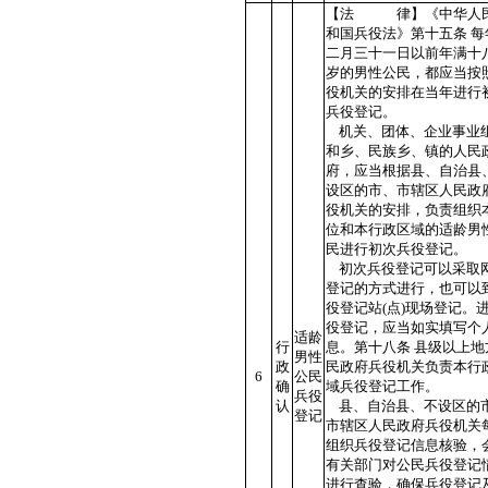
【法 律】《中华人
和国兵役法》第十五条 每
二月三十一日以前年满十
岁的男性公民，都应当按
役机关的安排在当年进行
兵役登记。
机关、团体、企业事业
和乡、民族乡、镇的人民
府，应当根据县、自治县
设区的市、市辖区人民政
役机关的安排，负责组织
位和本行政区域的适龄男
民进行初次兵役登记。
初次兵役登记可以采取
登记的方式进行，也可以
役登记站(点)现场登记。
役登记，应当如实填写个
适龄
行
息。第十八条 县级以上地
男性
政
民政府兵役机关负责本行
6
公民
确
域兵役登记工作。
兵役
认
县、自治县、不设区的
登记
市辖区人民政府兵役机关
组织兵役登记信息核验，
有关部门对公民兵役登记
进行查验，确保兵役登记