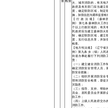
查
检查
火、城市消防的，有关地
政府及有关部门应当建立
度，确定联防区域，制定
施，加强信息沟通和监督检
【 行 政 法 规】《森林
例》 第七条 森林防火工作
个以上行政区域的，有关
民政府应当建立森林防火
制，确定联防区域，建立
度，实行信息共享，并加
检查。
【地方性法规】《辽宁省
例》第九条 乡（镇）人民
街道办事处履行下列消防
责：
（一）建立健全消防工作
确定消防安全管理人员，
防安全措施；
（二）组织开展消防安全
理和消防安全检查，督促
灾隐患；
（三）指导、支持、帮助
员会、居民委员会开展群
防工作；
（四）上级人民政府交办
消防工作。