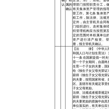
确
产权
企业、水产、农机、畜
认
属的
理部门按照职责分工，
确认
有关集体资产管理的指
督工作。第七条 集体资
权工作，除法律、法规
定外，由主管机关会同
门组织进行。农村集体
织管理机构应当按照第
定的范围对本权属单位
资产进行清产核资、
册，报主管机关确认。
【法 律】《中华人
和国人口与计划生育法》 
十一条 在国家提倡一对夫
育一个子女期间，自愿终
生育一个子女的夫妻，国
给《独生子女父母光荣证
获得《独生子女父母光荣
的夫妻，按照国家和省、
区、直辖市有关规定享受
子女父母奖励。
法律、法规或者规章规定
获得《独生子女父母光荣
的夫妻奖励的措施中由其
单位落实的，有关单位应