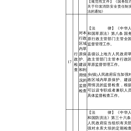
【规范性文件】《国务院
关于印发消防安全责任制
法的通知》
【法 律】《中华人
对本
和国草原法》第八条 国
行政
原行政主管部门主管全
区域
监督管理工作。
内草
行
原保
县级以上地方人民政府
政
护、
政主管部门主管本行政
17
检
建设
草原监督管理工作。
查
和利
乡(镇)人民政府应当加强
用情
政区域内草原保护、建
况的
用情况的监督检查，根
监督
可以设专职或者兼职人
检查
具体监督检查工作。
【法 律】《中华人
和国防洪法》第三十六条
人民政府应当组织有关
强对水库大坝的定期检