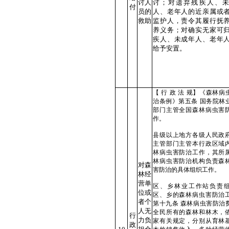
讨人
讨；对遗弃残疾人、
付
员的
人、老年人的近亲属或
救助
监护人，责令其履行抚
养义务；对确实无家可
疾人、未成年人、老年
给予安置。
【 行 政 法 规】《森林病
治条例》第五条 国务院林
部门主管全国森林病虫害
作。
县级以上地方各级人民政
主管部门主管本行政区域
林病虫害防治工作，其所
林病虫害防治机构负责森
对森
害防治的具体组织工作。
林经
营单
区、乡林业工作站负责
位或
区、乡的森林病虫害防治
者个
第十九条 森林病虫害防治
人无
全民所有的森林和林木，
行
力负
家有关规定，分别从育林
政