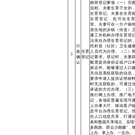
精简登记事项（一）完
流程。夫妻生育子女的
生育登记。夫妻在生育
生育登记，也可在生
登。夫妻可在一方户籍
居住地的乡镇（街道）
康工作机构办理生育登
法亲自办理生育登记的
行
托村居（社区）卫生健
政
生育
人员代为办理。（二）
5
确
登记
记要求。登记时，夫妻
认
般需提供身份证或户口
效证件。能够通过人口
关信息系统获取的信息
要求申请人提供证明材
时无法获取的，可通过
承诺的方式办理。（三
推行网上办理。推广电
记，各地应普遍实现可
上办事大厅、移动客户
息平台办理生育登记。
生人口信息共享，打通
条和数据共享堵点，实现
多跑路、群众少跑腿”，
上办、掌上办、一次办。