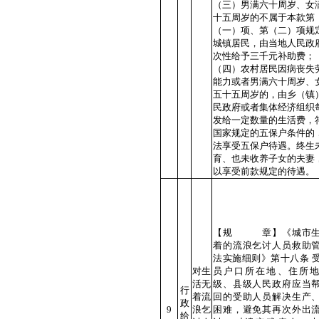
（三）男满六十周岁、女
十五周岁的不属于本款第
（一）项、第（二）项规
城镇居民，由当地人民政
次性给予三千元补助费；
（四）农村居民因病丧失
能力或者男满六十周岁、
五十五周岁的，由乡（镇
民政府或者集体经济组织
发给一定数量的生活费，
国家规定的五保户条件的
法享受五保户待遇。终生
育、也未收养子女的夫妻
以享受前款规定的待遇。
【规 章】《城市生
着的流浪乞讨人员救助
法实施细则》第十八条 
对生
员户口所在地、住所
活无
级、县级人民政府应当
行
着流
回的受助人员解决生产
政
9
浪乞
困难，避免其再次外出
给