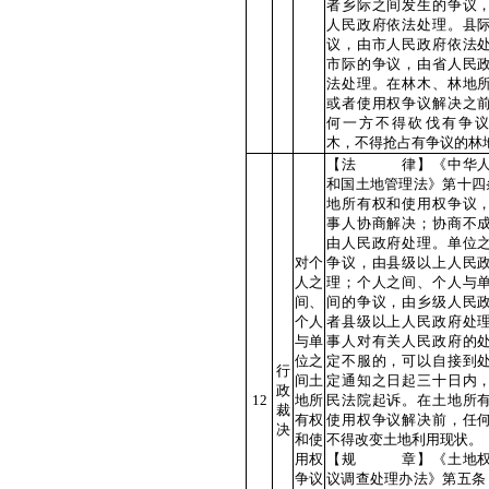
者乡际之间发生的争议
人民政府依法处理。县
议，由市人民政府依法
市际的争议，由省人民
法处理。在林木、林地
或者使用权争议解决之
何一方不得砍伐有争
木，不得抢占有争议的林
【法 律】《中华人
和国土地管理法》第十四
地所有权和使用权争议
事人协商解决；协商不
由人民政府处理。单位
对个
争议，由县级以上人民
人之
理；个人之间、个人与
间、
间的争议，由乡级人民
个人
者县级以上人民政府处
与单
事人对有关人民政府的
位之
定不服的，可以自接到
行
间土
定通知之日起三十日内
政
12
地所
民法院起诉。在土地所
裁
有权
使用权争议解决前，任
决
和使
不得改变土地利用现状。
用权
【规 章】《土地权
争议
议调查处理办法》第五条