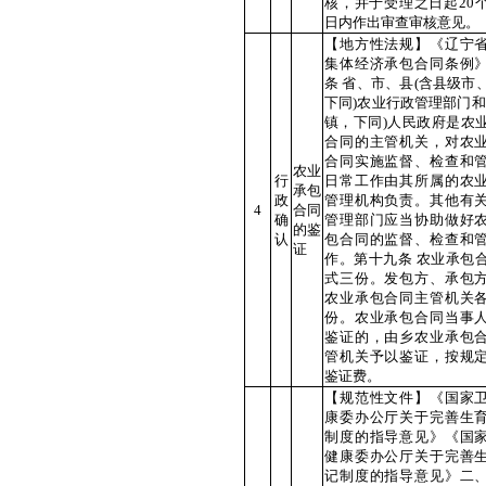
核，并于受理之日起20
日内作出审查审核意见。
【地方性法规】《辽宁
集体经济承包合同条例
条 省、市、县(含县级市
下同)农业行政管理部门和
镇，下同)人民政府是农
合同的主管机关，对农
合同实施监督、检查和
农业
行
日常工作由其所属的农
承包
政
管理机构负责。其他有
4
合同
确
管理部门应当协助做好
的鉴
认
包合同的监督、检查和
证
作。第十九条 农业承包
式三份。发包方、承包
农业承包合同主管机关
份。农业承包合同当事
鉴证的，由乡农业承包
管机关予以鉴证，按规
鉴证费。
【规范性文件】《国家
康委办公厅关于完善生
制度的指导意见》《国
健康委办公厅关于完善
记制度的指导意见》二