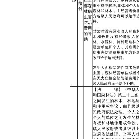
10
担全
木竹销售收入、多种经营
给
部森
事业费中解决;集体和个人
付
森林和林木，由经营者负
林病
方各级人民政府可以给予
虫害
持。
防治
费用
对暂时没有经济收入的森
的补
木和长期没有经济收入
助
林、水源林、特种用途林
经营单位和个人，其所需
病虫害防治费用由地方各
政府给予适当扶持。
发生大面积暴发性或者危
虫害，森林经营单位或者
实无力负担全部防治费用
级人民政府应当给予补助。
【法 律】《中华人
和国森林法》第二十二条
之间发生的林木、林地
和使用权争议，由县级
民政府依法处理。个人
个人与单位之间发生的
有权和林地使用权争议
镇人民政府或者县级以
政府依法处理。当事人