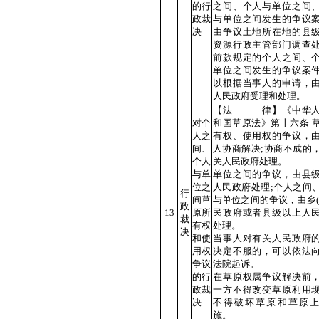
的行
之间、个人与单位之间
政裁
与单位之间发生的争议
决
由争议土地所在地的县
资源行政主管部门调查
前款规定的个人之间、
单位之间发生的争议案
以根据当事人的申请，
人民政府受理和处理。
【法 律】《中华人
对个
和国草原法》第十六条 
人之
有权、使用权的争议，
间、
人协商解决;协商不成的
个人
关人民政府处理。
与单
单位之间的争议，由县
位之
人民政府处理;个人之间
行
间草
与单位之间的争议，由乡(
政
13
原所
民政府或者县级以上人
裁
有权
处理。
决
和使
当事人对有关人民政府
用权
决定不服的，可以依法
争议
法院起诉。
的行
在草原权属争议解决前
政裁
一方不得改变草原利用
决
不得破坏草原和草原
施。