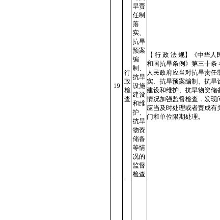
旱责
任制
落
实、
抗旱
预案
【 行 政 法 规】《中华人
编
和国抗旱条例》第三十条 
制、
行
人民政府应当对抗旱责任
抗旱
政
实、抗旱预案编制、抗旱
19
设施
检
建设和维护、抗旱物资储
建设
查
情况加强监督检查，发现
和维
应当及时处理或者责成有
护、
门和单位限期处理。
抗旱
物资
储备
等情
况的
监督
检查