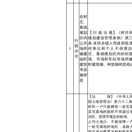
在村
庄、
集镇
规划
【 行 政 法 规】《村庄
区内
规划建设管理条例》第
行
公共
条 未经乡级人民政府批
政
1
场所
何单位和个人不得擅
许
修建
庄、集镇规划区内的街
可
临时
场、市场和车站等场所
建筑
时建筑物、构筑物和其他
等设
施审
批
【法 律】《中华人
国土地管理法》第六十二条
村民一户只能拥有一处宅
其宅基地的面积不得超过
治区、直辖市规定的标准。
人均土地少、不能保障一
一处宅基地的地区，县级
府在充分尊重农村村民意