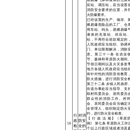
燃易爆气体和液体的充装
应站、调压站，应当设置
消防安全要求的位置，并
火防爆要求。
已经设置的生产、储存、
燃易爆危险品的工厂、仓
用车站、码头，易燃易爆
液体的充装站、供应站
站，不再符合前款规定的
人民政府应当组织、协调
门、单位限期解决，消除
患。第三十一条 在农业
节、森林和草原防火期间
节假日期间以及火灾多发
地方各级人民政府应当组
有针对性的消防宣传教育
防火措施，进行消防安全
第三十二条 乡镇人民政府
街道办事处应当指导、支
助村民委员会、居民委员
群众性的消防工作。村
会、居民委员会应当确定
全管理人，组织制定防火
约，进行防火安全检查。
行
对消
【 行 政 法 规】《草原
政
防安
16
例》 第七条 草原防火工作
检
全的
个以上行政区域或者涉及