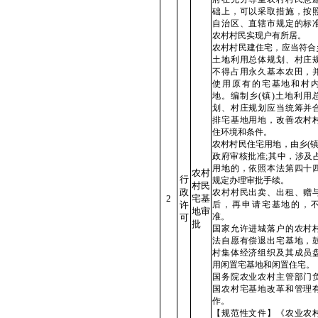
础上，可以采取措施，按
自治区、直辖市规定的标
农村村民实现户有所居。
农村村民建住宅，应当符合乡
土地利用总体规划、村庄
不得占用永久基本农田，
使用原有的宅基地和村
地。编制乡(镇)土地利用
划、村庄规划应当统筹并
排宅基地用地，改善农村
住环境和条件。
农村村民住宅用地，由乡(镇
政府审核批准;其中，涉及
用地的，依照本法第四十
农村
行
规定办理审批手续。
村民
政
农村村民出卖、出租、赠
2
宅基
许
后，再申请宅基地的，
地审
准。
可
批
国家允许进城落户的农村
法自愿有偿退出宅基地，
村集体经济组织及其成员
用闲置宅基地和闲置住宅。
国务院农业农村主管部门
国农村宅基地改革和管理
作。
【规范性文件】《农业农