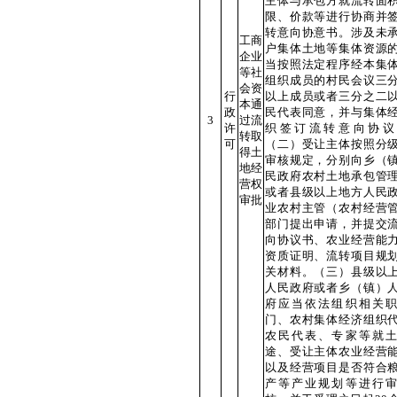
主体与承包方就流转面
限、价款等进行协商并
转意向协意书。涉及未
工商
户集体土地等集体资源
企业
当按照法定程序经本集
等社
组织成员的村民会议三
会资
行
以上成员或者三分之二
本通
政
民代表同意，并与集体
3
过流
许
织签订流转意向协议
转取
可
（二）受让主体按照分
得土
审核规定，分别向乡（
地经
民政府农村土地承包管
营权
或者县级以上地方人民
审批
业农村主管（农村经营
部门提出申请，并提交
向协议书、农业经营能
资质证明、流转项目规
关材料。（三）县级以
人民政府或者乡（镇）
府应当依法组织相关
门、农村集体经济组织
农民代表、专家等就
途、受让主体农业经营
以及经营项目是否符合
产等产业规划等进行