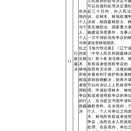
人民政府的处理决定不
可以自接到处理决定通
在乡
起三十日内，向人民
境内
诉。在林木、林地权属
个人
决前，除因森林防火、
与个
害生物防治、国家重大
人、
施建设等需要外，当事
个人
一方不得砍伐有争议的
与单
者改变林地现状。
位之
【地方性法规】《辽宁
行
间发
〈中华人民共和国森林
政
生林
法》第十条 发生林木、
11
裁
木、
有权或者使用权争议的
决
林地
按照有关法律、法规的
所有
本着有利于保护和发展
权或
原则协商解决；协商不
者使
可以向乡以上人民政府
用权
理。申请处理林木、林
争议
权或者使用权争议的单
的行
人，应当提交书面申请
政裁
确权资料。在乡境内，
决
个人、个人与单位之间
木、林地所有权或者使
争议，由所在乡人民政
处理。在县境内，单位