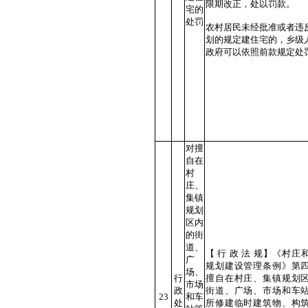
限期改正，处以罚款。
宅的
处罚
农村居民未经批准或者违
划的规定建住宅的，乡级
政府可以依照前款规定
对擅
自在
村
庄、
集镇
规划
区内
的街
道、
【 行 政 法 规】《村庄
广
规划建设管理条例》第
场、
行
擅自在村庄、集镇规划
市场
政
街道、广场、市场和车
23
和车
处
所修建临时建筑物、构