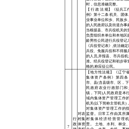
时，信息准确完整。
【 行 政 法 规】《征兵工
例》第十二条 机关、团体
业事业单位和乡、民族乡
的人民政府以及街道办事处
当根据县、市兵役机关的安
负责组织本单位和本地区
龄男性公民进行兵役登记,
《兵役登记表》,依法确定
兵役、免服兵役和不得服
的人员,并报县、市兵役机
准。经兵役登记和初步审
格的,称应征公民。
【地方性法规】《辽宁
集体资产条例》第四条
市、县(含县级市、区，下
民政府农业行政部门和
镇，下同)人民政府是本
域内集体资产管理工作
机关(以下简称主管机关)
对集体资产管理工作的
对农
监督。日常工作由其所
行
村集
村集体经济经营管理
政
体资
责。 土地、水利、林业
7