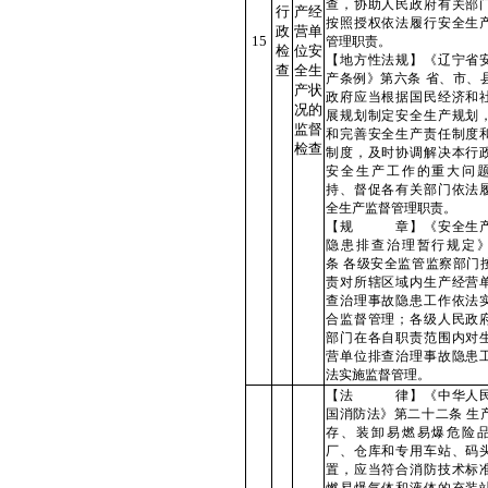
查，协助人民政府有关部
行
产经
按照授权依法履行安全生
政
营单
15
管理职责。
检
位安
【地方性法规】《辽宁省
查
全生
产条例》第六条 省、市、
产状
政府应当根据国民经济和
况的
展规划制定安全生产规划
监督
和完善安全生产责任制度
检查
制度，及时协调解决本行
安全生产工作的重大问
持、督促各有关部门依法
全生产监督管理职责。
【规 章】《安全生
隐患排查治理暂行规定
条
各级安全监管监察部门
责对所辖区域内生产经营
查治理事故隐患工作依法
合监督管理；各级人民政
部门在各自职责范围内对
营单位排查治理事故隐患
法实施监督管理。
【法 律】《中华人
国消防法》第二十二条 生
存、装卸易燃易爆危险
厂、仓库和专用车站、码
置，应当符合消防技术标