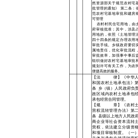
然资源部关于规范农村宅
批管理的通知》 第二条：
范农村宅基地审批和建房
可管理
农村村民住宅用地，由
府审核批准；其中，涉及
用地的，依照《土地管理
四十四条的规定办理农用
审批手续。乡镇政府要切
属地责任，优化审批流程
审批效率，加强事中事后
组织做好农村宅基地审批
规划许可有关工作，为农
便捷高效的服务。
【法 律】《中华人
和国农村土地承包法》
条 乡（镇）人民政府负
政区域内农村土地承包
承包经营合同管理。
【规 章】《农村土
营权流转管理办法》第
条 县级以上地方人民政
商企业等社会资本流转
营权，依法建立分级资
和项目审核制度。（一