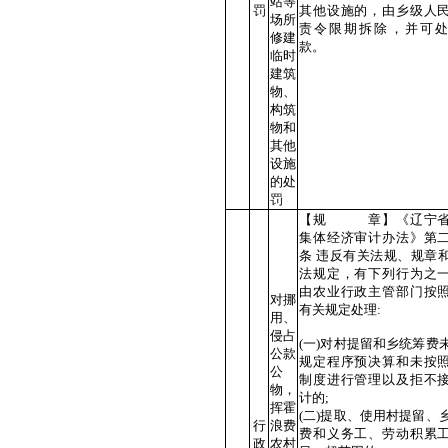
站等
罚
其他设施的，由乡级人
场所
责令限期拆除，并可
修建
款。
临时
建筑
物、
构筑
物和
其他
设施
的处
罚
【规 章】《辽宁省
集体经济审计办法》第
条 违反有关法规、规章
法规定，有下列行为之
由农业行政主管部门按
对挪
有关规定处理:
用、
侵占
(一)对村提留和乡统筹费
公款
规定程序预决算和未按
公
制度进行管理以及拒不
物，
计的;
挥霍
(二)提取、使用村提留、
行
浪费
费和义务工、劳动积累
政
农村