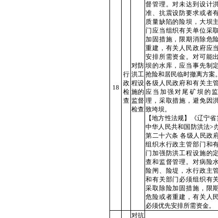
督管理。对未达到设计
准、抗震设防要求或者
质量缺陷的险坝，大坝
门应当组织有关单位采
加固措施，限期消除危
重建，有关人民政府应
安排所需资金。对可能
对防
坝的水库，应当事先制
行
洪工
抢险和居民临时撤离方案
政
程设
各级人民政府和有关主
18
检
施的
应当加强对尾矿坝的
查
监督
理，采取措施，避免因
检查
致垮坝。
【地方性法规】《辽宁省
中华人民共和国防洪法>
第二十六条 各级人民政
组织水行政主管部门和
门加强防洪工程设施的
查和监督管理。对病险
险闸、险堤，水行政主
和有关部门必须组织有
采取除险加固措施，限
危险或者重建，有关人
必须优先安排所需资金。
对抗