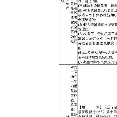
目、超范围的;
24
处
集体
(三)非法向农民集资、摊派
罚
经济
(四)对乡统筹费实行县以
组织
或者向农村集体经济组
或者
专项统筹的;
农民
(五)将乡统筹费纳入乡财
资金
管理的;
等行
(六)义务工、劳动积累工
为的
准超过法定标准，强行
处罚
劳或者超标准收取以资
的;
(七)以多报人均纯收入等
假手段增加农民负担的;
(八)其他增加农民负担的
对同
一蚕
场在
一年
内重
复放
养柞
蚕、
柞蚕
【规 章】《辽宁省
食叶
场管理暂行办法》第十四
量超
行
蚕场建设、管理保护、