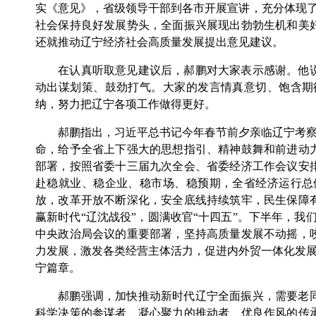
实《意见》，省级领导干部到各市开展宣讲，充分体现了
社会保持良好发展势头，全面振兴展现出勃勃生机和美
还就推动辽宁经济社会高质量发展提出意见建议。
在认真听取意见建议后，郝鹏对大家表示感谢。他说
动出谋划策、鼓劲打气。大家的发言情真意切、饱含期
纳，努力把辽宁各项工作做得更好。
郝鹏指出，习近平总书记今年春节前夕亲临辽宁考察并
命，给予全省上下强大的思想指引、精神鼓舞和前进动
部署，按照省委十三届九次全会、省委经济工作会议安
赴稳就业、稳企业、稳市场、稳预期，全省经济运行总
放，改革开放不断深化，安全底线持续筑牢，民生保障
赢新时代“辽沈战役”，圆满收官“十四五”。下半年，
中央政治局会议的重要部署，坚持高质量发展不动摇，
力发展，激发各类经营主体活力，促进内外贸一体化发展
宁篇章。
郝鹏强调，加快推动新时代辽宁全面振兴，需要老同
科学决策的参谋者、凝心聚力的推动者、优良作风的传