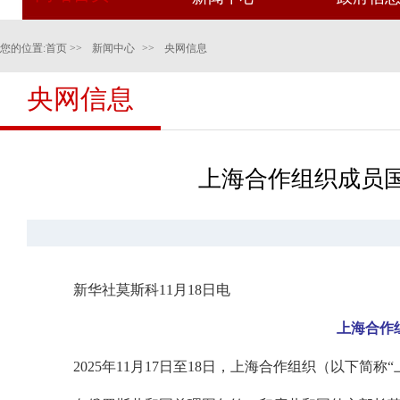
您的位置:
首页
>>
新闻中心
>>
央网信息
央网信息
上海合作组织成员
新华社莫斯科11月18日电
上海合作
2025年11月17日至18日，上海合作组织（以下