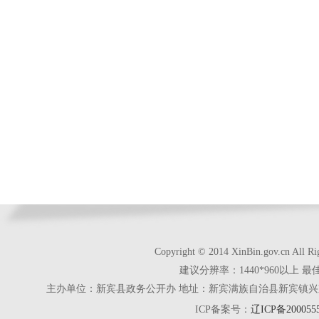
Copyright © 2014 XinBin.gov.cn
建议分辨率：1440*960以上 最
主办单位：新宾县政务公开办 地址：新宾满族自治县新宾镇兴京街28号 电话
ICP备案号：
辽ICP备200055