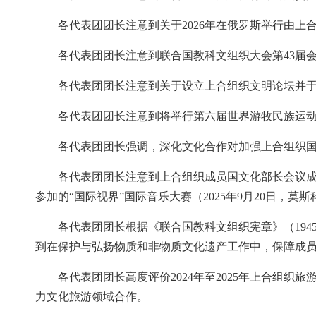
各代表团团长注意到关于2026年在俄罗斯举行由
各代表团团长注意到联合国教科文组织大会第43届会议
各代表团团长注意到关于设立上合组织文明论坛并于2
各代表团团长注意到将举行第六届世界游牧民族运动会
各代表团团长强调，深化文化合作对加强上合组织
各代表团团长注意到上合组织成员国文化部长会议成果
参加的“国际视界”国际音乐大赛（2025年9月20日，莫
各代表团团长根据《联合国教科文组织宪章》（194
到在保护与弘扬物质和非物质文化遗产工作中，保障成
各代表团团长高度评价2024年至2025年上合组织
力文化旅游领域合作。