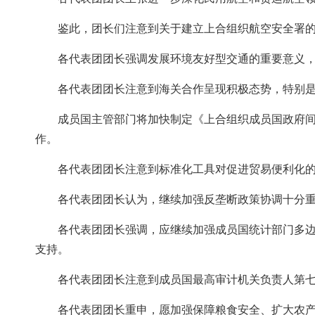
鉴此，团长们注意到关于建立上合组织航空安全署
各代表团团长强调发展环境友好型交通的重要意义
各代表团团长注意到海关合作呈现积极态势，特别
成员国主管部门将加快制定《上合组织成员国政府
作。
各代表团团长注意到标准化工具对促进贸易便利化
各代表团团长认为，继续加强反垄断政策协调十分
各代表团团长强调，应继续加强成员国统计部门多
支持。
各代表团团长注意到成员国最高审计机关负责人第七次
各代表团团长重申，愿加强保障粮食安全、扩大农