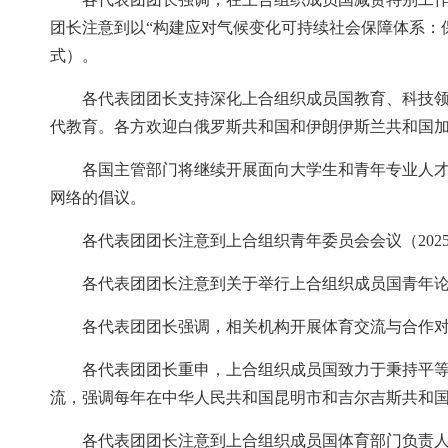
团长注意到以“构建应对气候变化可持续社会保障体系：保
式）。
各代表团团长支持深化上合组织成员国教育、科技
代教育。各方欢迎白俄罗斯共和国和伊朗伊斯兰共和国加
各国主管部门将继续开展面向大学生和青年专业人
网络的倡议。
各代表团团长注意到上合组织青年委员会会议（2025
各代表团团长注意到关于举行上合组织成员国青年论坛
各代表团团长强调，相关机构开展体育交流与合作
各代表团团长重申，上合组织成员国致力于秉持平
流，强调每年在中华人民共和国昆明市和吉尔吉斯共和
各代表团团长注意到上合组织成员国体育部门负责人会