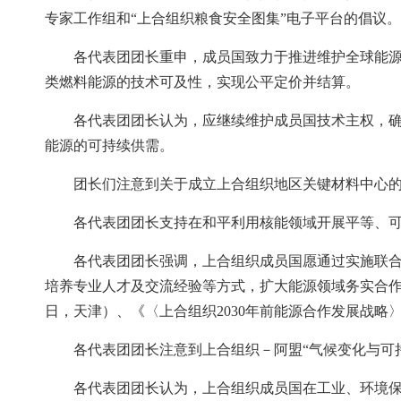
专家工作组和“上合组织粮食安全图集”电子平台的倡议。
各代表团团长重申，成员国致力于推进维护全球能
类燃料能源的技术可及性，实现公平定价并结算。
各代表团团长认为，应继续维护成员国技术主权，
能源的可持续供需。
团长们注意到关于成立上合组织地区关键材料中心
各代表团团长支持在和平利用核能领域开展平等、
各代表团团长强调，上合组织成员国愿通过实施联
培养专业人才及交流经验等方式，扩大能源领域务实合作
日，天津）、《〈上合组织2030年前能源合作发展战略〉
各代表团团长注意到上合组织－阿盟“气候变化与可持续
各代表团团长认为，上合组织成员国在工业、环境保