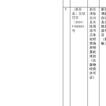
1
（新宾
新宾
新
县）文综
满族
满
罚字
自治
自
〔
〕
县永
县
2024
陵晟
陵
F-000001
源书
源
号
店
未
店
在经
（
营场
敏
所明
显处
张挂
《出
版物
经营
许可
证》