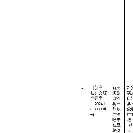
2
（新宾
新宾
新
县）文综
满族
满
当罚字
自治
自
〔
〕
县三
县
2024
鼎歌
鼎
C-000008
厅酒
厅
号
吧未
吧
在显
（
著位
玉