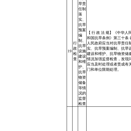
旱责
任制
落
实、
抗旱
预案
【 行 政 法 规】《中华人
编
和国抗旱条例》第三十条 
制、
行
人民政府应当对抗旱责任
抗旱
政
实、抗旱预案编制、抗旱
19
设施
检
建设和维护、抗旱物资储
建设
查
情况加强监督检查，发现
和维
应当及时处理或者责成有
护、
门和单位限期处理。
抗旱
物资
储备
等情
况的
监督
检查