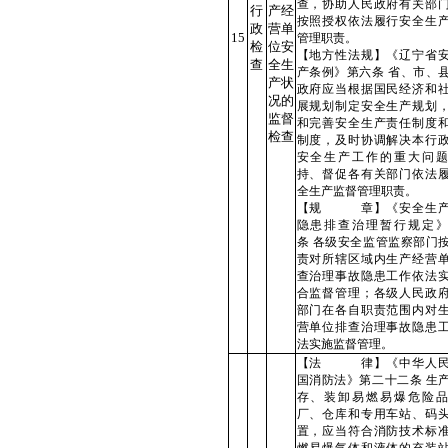
查，协助人民政府有关部
行
产经
按照授权依法履行安全生
政
营单
15
管理职责。
检
位安
【地方性法规】《辽宁省
查
全生
产条例》第六条 省、市、
产状
政府应当根据国民经济和
况的
展规划制定安全生产规划
监督
和完善安全生产责任制度
检查
制度，及时协调解决本行
安全生产工作的重大问题
持、督促各有关部门依法
全生产监督管理职责。
【规 章】《安全生产
隐患排查治理暂行规定》
条
各级安全监管监察部门
责对所辖区域内生产经营
查治理事故隐患工作依法
合监督管理；各级人民政
部门在各自职责范围内对
营单位排查治理事故隐患
法实施监督管理。
【法 律】《中华人民
国消防法》第二十二条 生
存、装卸易燃易爆危险品
厂、仓库和专用车站、码
置，应当符合消防技术标