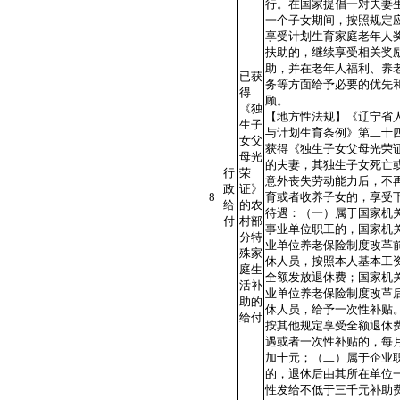
行。在国家提倡一对夫妻
一个子女期间，按照规定
享受计划生育家庭老年人
扶助的，继续享受相关奖
助，并在老年人福利、养
已获
务等方面给予必要的优先
得
顾。
《独
【地方性法规】《辽宁省
生子
与计划生育条例》第二十
女父
获得《独生子女父母光荣
母光
的夫妻，其独生子女死亡
行
荣
意外丧失劳动能力后，不
政
证》
8
育或者收养子女的，享受
给
的农
待遇：（一）属于国家机
付
村部
事业单位职工的，国家机
分特
业单位养老保险制度改革
殊家
休人员，按照本人基本工
庭生
全额发放退休费；国家机
活补
业单位养老保险制度改革
助的
休人员，给予一次性补贴
给付
按其他规定享受全额退休
遇或者一次性补贴的，每
加十元；（二）属于企业
的，退休后由其所在单位
性发给不低于三千元补助