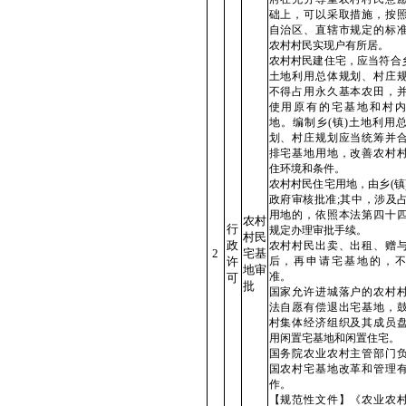
础上，可以采取措施，按
自治区、直辖市规定的标
农村村民实现户有所居。
农村村民建住宅，应当符合乡
土地利用总体规划、村庄
不得占用永久基本农田，
使用原有的宅基地和村内
地。编制乡(镇)土地利用
划、村庄规划应当统筹并
排宅基地用地，改善农村
住环境和条件。
农村村民住宅用地，由乡(镇
政府审核批准;其中，涉及
用地的，依照本法第四十
农村
行
规定办理审批手续。
村民
政
农村村民出卖、出租、赠
2
宅基
许
后，再申请宅基地的，不
地审
准。
可
批
国家允许进城落户的农村
法自愿有偿退出宅基地，
村集体经济组织及其成员
用闲置宅基地和闲置住宅。
国务院农业农村主管部门
国农村宅基地改革和管理
作。
【规范性文件】《农业农