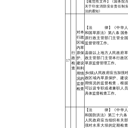
【规范性文件】《国务院
关于印发消防安全责任制
法的通知》
【法 律】《中华人
对本
和国草原法》第八条 国
行政
原行政主管部门主管全国
区域
监督管理工作。
内草
行
原保
县级以上地方人民政府草
政
护、
政主管部门主管本行政区
17
检
建设
草原监督管理工作。
查
和利
乡(镇)人民政府应当加强
用情
政区域内草原保护、建设
况的
用情况的监督检查，根据
监督
可以设专职或者兼职人员
检查
具体监督检查工作。
【法 律】《中华人
和国防洪法》第三十六条
人民政府应当组织有关部
强对水库大坝的定期检查