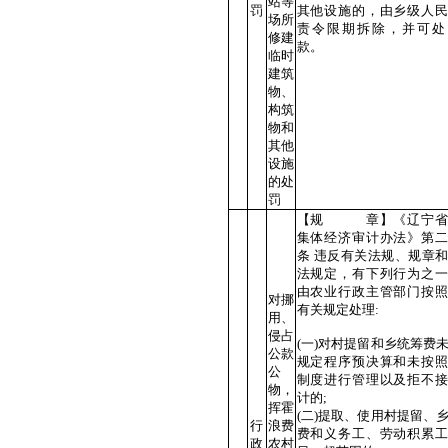
站等
罚
其他设施的，由乡级人民
场所
责令限期拆除，并可处
修建
款。
临时
建筑
物、
构筑
物和
其他
设施
的处
罚
【规 章】《辽宁省
集体经济审计办法》第二
条 违反有关法规、规章
法规定，有下列行为之一
由农业行政主管部门按照
对挪
有关规定处理:
用、
侵占
(一)对村提留和乡统筹费
公款
规定程序预决算和未按照
公
制度进行管理以及拒不接
物，
计的;
挥霍
(二)提取、使用村提留、
行
浪费
费和义务工、劳动积累工
政
农村