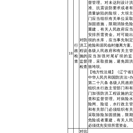
督管理。对未达到设计洪
准、抗震设防要求或者有
质量缺陷的险坝，大坝主
门应当组织有关单位采取
加固措施，限期消除危险
重建，有关人民政府应当
安排所需资金。对可能出
对防
坝的水库，应当事先制定
行
洪工
抢险和居民临时撤离方案
政
程设
各级人民政府和有关主管
18
检
施的
应当加强对尾矿坝的监
查
监督
理，采取措施，避免因洪
检查
致垮坝。
【地方性法规】《辽宁省
中华人民共和国防洪法>
第二十六条 各级人民政
组织水行政主管部门和有
门加强防洪工程设施的定
查和监督管理。对病险水
险闸、险堤，水行政主管
和有关部门必须组织有关
采取除险加固措施，限期
危险或者重建，有关人民
必须优先安排所需资金。
对抗