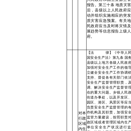
报告。第三十条 地质灾
后，县级以上人民政府应
动并组织实施相应的突发
质灾害应急预案。有关地
民政府应当及时将灾情及
展趋势等信息报告上级人
府。
【法 律】《中华人民
国安全生产法》第九条 国
县级以上地方各级人民政
加强对安全生产工作的领
立健全安全生产工作协调
支持、督促各有关部门依
安全生产监督管理职责，
调、解决安全生产监督管
在的重大问题。乡镇人民
街道办事处，以及开发区
园区、港区、风景区等应
负责安全生产监督管理的
作机构及其职责，加强安
对本
监管力量建设，按照职责
行政
政区域或者管理区域内生
区域
单位安全生产状况进行监
内生