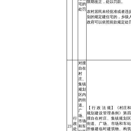
限期改正，处以罚款。
宅的
处罚
农村居民未经批准或者违
划的规定建住宅的，乡级
政府可以依照前款规定处
对擅
自在
村
庄、
集镇
规划
区内
的街
道、
【 行 政 法 规】《村庄
广
规划建设管理条例》第四
场、
行
擅自在村庄、集镇规划区
市场
政
街道、广场、市场和车站
23
和车
处
所修建临时建筑物、构筑