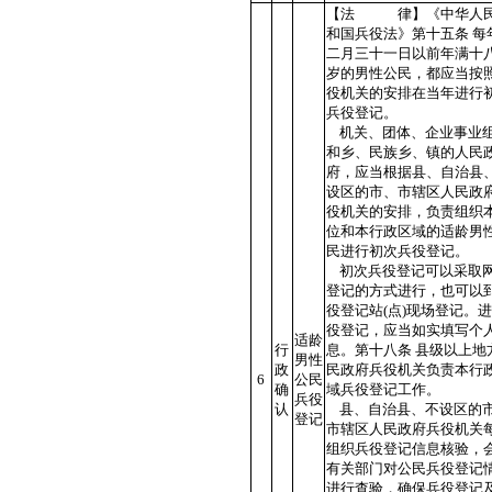
【法 律】《中华人
和国兵役法》第十五条 每
二月三十一日以前年满十
岁的男性公民，都应当按
役机关的安排在当年进行
兵役登记。
机关、团体、企业事业
和乡、民族乡、镇的人民
府，应当根据县、自治县
设区的市、市辖区人民政
役机关的安排，负责组织
位和本行政区域的适龄男
民进行初次兵役登记。
初次兵役登记可以采取
登记的方式进行，也可以
役登记站(点)现场登记。
役登记，应当如实填写个
适龄
行
息。第十八条 县级以上地
男性
政
民政府兵役机关负责本行
6
公民
确
域兵役登记工作。
兵役
认
县、自治县、不设区的
登记
市辖区人民政府兵役机关
组织兵役登记信息核验，
有关部门对公民兵役登记
进行查验，确保兵役登记