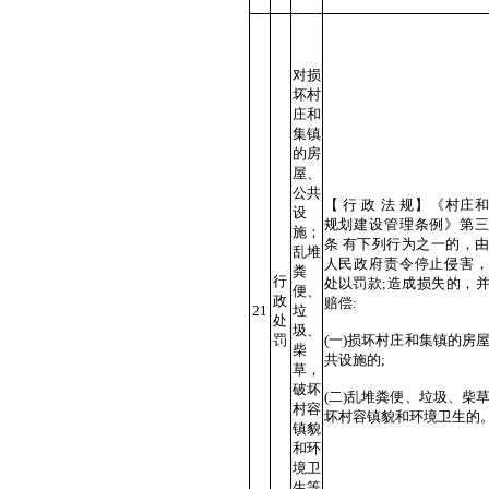
对损
坏村
庄和
集镇
的房
屋、
公共
【 行 政 法 规】《村庄
设
规划建设管理条例》第三
施；
条 有下列行为之一的，
乱堆
人民政府责令停止侵害，
粪
行
处以罚款;造成损失的，
便、
政
赔偿:
21
垃
处
圾、
罚
(一)损坏村庄和集镇的房
柴
共设施的;
草，
破坏
(二)乱堆粪便、垃圾、柴
村容
坏村容镇貌和环境卫生的
镇貌
和环
境卫
生等