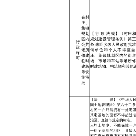
在村
庄、
集镇
规划
【 行 政 法 规】《村庄
区内
规划建设管理条例》第三
行
公共
条 未经乡级人民政府批
政
1
场所
何单位和个人不得擅自
许
修建
庄、集镇规划区内的街道
可
临时
场、市场和车站等场所修
建筑
时建筑物、构筑物和其他
等设
施审
批
【法 律】《中华人民
国土地管理法》第六十二条
村民一户只能拥有一处宅
其宅基地的面积不得超过
治区、直辖市规定的标准。
人均土地少、不能保障一
一处宅基地的地区，县级
府在充分尊重农村村民意