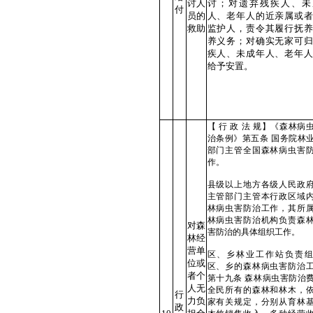
讨人
讨；对遗弃残疾人、未
付
员的
人、老年人的近亲属或者
救助
监护人，责令其履行抚养
养义务；对确实无家可归
疾人、未成年人、老年人
给予安置。
【 行 政 法 规】《森林病
治条例》第五条 国务院林
部门主管全国森林病虫害
作。
县级以上地方各级人民政
主管部门主管本行政区域
林病虫害防治工作，其所
林病虫害防治机构负责森
对森
害防治的具体组织工作。
林经
营单
区、乡林业工作站负责组
位或
区、乡的森林病虫害防治
者个
第十九条 森林病虫害防治
人无
全民所有的森林和林木，
行
力负
家有关规定，分别从育林
政