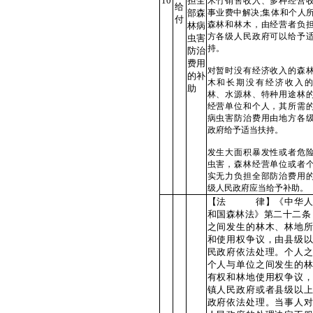
10
担全
木竹销售收入、多种经营
给
部森
事业费中解决;集体和个人
付
森林和林木，由经营者负
林病
方各级人民政府可以给予
虫害
持。
防治
费用
对暂时没有经济收入的森
的补
木和长期没有经济收入的
助
林、水源林、特种用途林
经营单位和个人，其所需
病虫害防治费用由地方各
政府给予适当扶持。
发生大面积暴发性或者危
虫害，森林经营单位或者
实无力负担全部防治费用
级人民政府应当给予补助。
【法 律】《中华人
和国森林法》第二十二条
之间发生的林木、林地所
和使用权争议，由县级以
民政府依法处理。个人之
个人与单位之间发生的林
有权和林地使用权争议，
镇人民政府或者县级以上
政府依法处理。当事人对