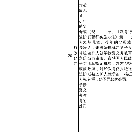
对适
龄儿
童、
少年
的父
母或
【规 章】《教育行
监护
罚暂行实施办法》第十一
人未
龄儿童、少年的父母或
行
按法
人，未按法律规定送子女
政
律规
监护人就学接受义务教育
20
处
定送
城市由市、市辖区人民政
罚
子女
者其指定机构，农村乡级
或被
政府，对经教育仍拒绝送
监护
或被监护人就学的，根据
人就
轻重，给予罚款的处罚。
学接
受义
务教
育的
处罚