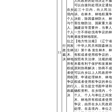
人民政府的处理决定不服
可以自接到处理决定通知
在乡
起三十日内，向人民法
境内
诉。在林木、林地权属争
个人
决前，除因森林防火、林
与个
害生物防治、国家重大基
人、
施建设等需要外，当事人
个人
一方不得砍伐有争议的林
与单
者改变林地现状。
位之
【地方性法规】《辽宁省
行
间发
〈中华人民共和国森林法
政
生林
法》第十条 发生林木、
11
裁
木、
有权或者使用权争议的，
决
林地
按照有关法律、法规的规
所有
本着有利于保护和发展林
权或
原则协商解决；协商不成
者使
可以向乡以上人民政府申
用权
理。申请处理林木、林地
争议
权或者使用权争议的单位
的行
人，应当提交书面申请和
政裁
确权资料。在乡境内，个
决
个人、个人与单位之间发
木、林地所有权或者使用
争议，由所在乡人民政府
处理。在县境内，单位之