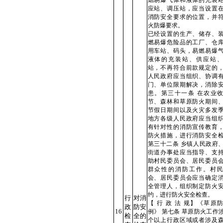
燃易爆气体和液体的充装
应站、调压站，应当设置
消防安全要求的位置，并
火防爆要求。
已经设置的生产、储存、
燃易爆危险品的工厂、仓
用车站、码头，易燃易爆
液体的充装站、供应站、
站，不再符合前款规定的
人民政府应当组织、协调
门、单位限期解决，消除
患。第三十一条 在农业
节、森林和草原防火期间
节假日期间以及火灾多发
地方各级人民政府应当组
有针对性的消防宣传教育
防火措施，进行消防安全
第三十二条 乡镇人民政府
街道办事处应当指导、支
助村民委员会、居民委员
群众性的消防工作。村民
会、居民委员会应当确定
全管理人，组织制定防火
约，进行防火安全检查。
行
对消
【 行 政 法 规】《草原
政
防安
16
例》 第七条 草原防火工作
检
全的
个以上行政区域或者涉及