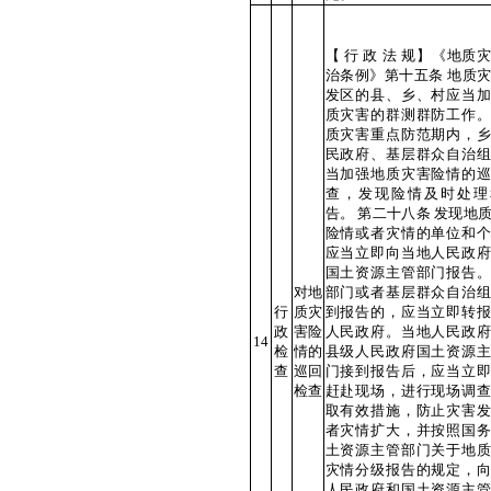
【 行 政 法 规】《地质
治条例》第十五条 地质
发区的县、乡、村应当加
质灾害的群测群防工作。
质灾害重点防范期内，乡
民政府、基层群众自治组
当加强地质灾害险情的巡
查，发现险情及时处理
告。 第二十八条 发现地
险情或者灾情的单位和个
应当立即向当地人民政府
国土资源主管部门报告。
对地
部门或者基层群众自治组
行
质灾
到报告的，应当立即转报
政
害险
人民政府。当地人民政府
14
检
情的
县级人民政府国土资源主
查
巡回
门接到报告后，应当立即
检查
赶赴现场，进行现场调查
取有效措施，防止灾害发
者灾情扩大，并按照国务
土资源主管部门关于地质
灾情分级报告的规定，向
人民政府和国土资源主管