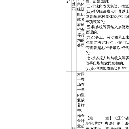
目、超范围的;
24
处
集体
(三)非法向农民集资、摊派
罚
经济
(四)对乡统筹费实行县以
组织
或者向农村集体经济组织
或者
专项统筹的;
农民
(五)将乡统筹费纳入乡财
资金
管理的;
等行
(六)义务工、劳动积累工
为的
准超过法定标准，强行以
处罚
劳或者超标准收取以资代
的;
(七)以多报人均纯收入等
假手段增加农民负担的;
(八)其他增加农民负担的
对同
一蚕
场在
一年
内重
复放
养柞
蚕、
柞蚕
【规 章】《辽宁省
食叶
场管理暂行办法》第十四
量超
行
蚕场建设、管理保护、科