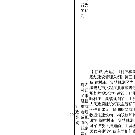
行为
的处
罚
【 行 政 法 规】《村庄和
规划建设管理条例》第三
条 在村庄、集镇规划区内
对农
按规划审批程序批准或者
村居
规划的规定进行建设，严
民未
响村庄、集镇规划的，由
经批
人民政府建设行政主管部
行
准或
令停止建设，限期拆除或
政
者违
22
收违法建筑物、构筑物和
处
反规
设施;影响村庄、集镇规划
罚
划的
可采取改正措施的，由县
规定
民政府建设行政主管部门
建住