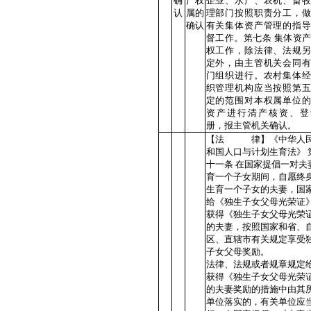
确
产权
企业、水产、农机、畜牧
认
属的
理部门按照职责分工，做
确认
有关集体资产管理的指导
督工作。第七条 集体资
权工作，除法律、法规另
定外，由主管机关会同有
门组织进行。农村集体经
织管理机构应当按照第五
定的范围对本权属单位的
资产进行清产核资、登
册，报主管机关确认。
【法 律】《中华人
和国人口与计划生育法》 
十一条 在国家提倡一对夫
育一个子女期间，自愿终
生育一个子女的夫妻，国
给《独生子女父母光荣证
获得《独生子女父母光荣
的夫妻，按照国家和省、
区、直辖市有关规定享受
子女父母奖励。
法律、法规或者规章规定
获得《独生子女父母光荣
的夫妻奖励的措施中由其
单位落实的，有关单位应