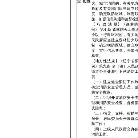
查
检查
火、城市消防的，有关地
政府及有关部门应当建立
度，确定联防区域，制定
施，加强信息沟通和监督检
【 行 政 法 规】《森林
例》 第七条 森林防火工作
个以上行政区域的，有关
民政府应当建立森林防火
制，确定联防区域，建立
度，实行信息共享，并加
检查。
【地方性法规】《辽宁省
例》第九条 乡（镇）人民
街道办事处履行下列消防
责：
（一）建立健全消防工作
确定消防安全管理人员，
防安全措施；
（二）组织开展消防安全
理和消防安全检查，督促
灾隐患；
（三）指导、支持、帮助
员会、居民委员会开展群
防工作；
（四）上级人民政府交办
消防工作。