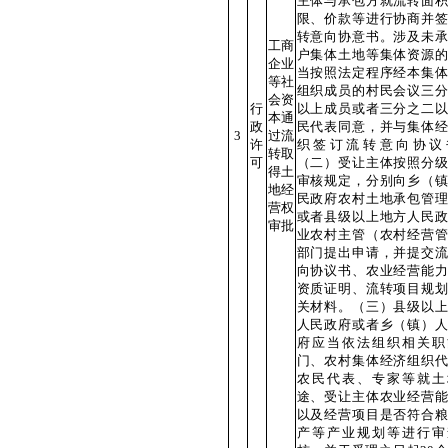
主体与承包方就流转面积
限、价款等进行协商并签
转意向协意书。涉及未承
工商
户集体土地等集体资源的
企业
当按照法定程序经本集体
等社
组织成员的村民会议三分
会资
行
以上成员或者三分之二以
本通
政
民代表同意，并与集体经
3
过流
许
织签订流转意向协议
转取
可
（二）受让主体按照分级
得土
审核规定，分别向乡（镇
地经
民政府农村土地承包管理
营权
或者县级以上地方人民政
审批
业农村主管（农村经营管
部门提出申请，并提交流
向协议书、农业经营能力
资质证明、流转项目规划
关材料。（三）县级以上
人民政府或者乡（镇）人
府应当依法组织相关职
门、农村集体经济组织代
农民代表、专家等就土
途、受让主体农业经营能
以及经营项目是否符合粮
产等产业规划等进行审