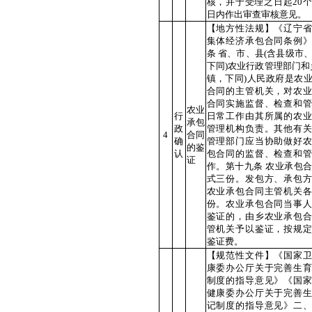
核，并于受理之日起20
日内作出审查审核意见。
【地方性法规】《辽宁省
集体经济承包合同条例》
条 省、市、县(含县级市
下同)农业行政管理部门和
镇，下同)人民政府是农
合同的主管机关，对农业
合同实施监督、检查和管
农业
行
日常工作由其所属的农业
承包
政
管理机构负责。其他有关
4
合同
确
管理部门应当协助做好农
的鉴
认
包合同的监督、检查和管
证
作。第十九条 农业承包
式三份。发包方、承包方
农业承包合同主管机关各
份。农业承包合同当事人
鉴证的，由乡农业承包合
管机关予以鉴证，按规定
鉴证费。
【规范性文件】《国家卫
康委办公厅关于完善生育
制度的指导意见》《国家
健康委办公厅关于完善生
记制度的指导意见》二、