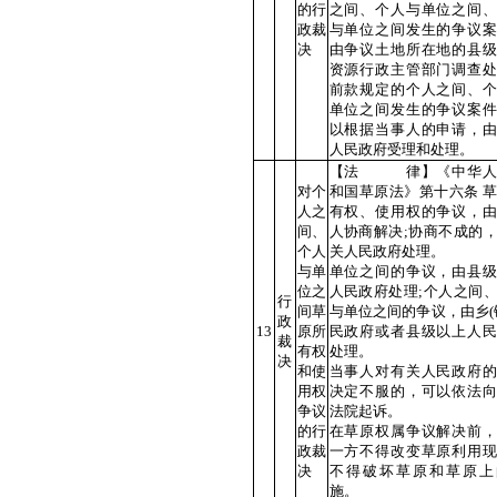
的行
之间、个人与单位之间、
政裁
与单位之间发生的争议案
决
由争议土地所在地的县级
资源行政主管部门调查处
前款规定的个人之间、个
单位之间发生的争议案件
以根据当事人的申请，由
人民政府受理和处理。
【法 律】《中华人
对个
和国草原法》第十六条 
人之
有权、使用权的争议，由
间、
人协商解决;协商不成的
个人
关人民政府处理。
与单
单位之间的争议，由县级
位之
人民政府处理;个人之间
行
间草
与单位之间的争议，由乡(
政
13
原所
民政府或者县级以上人民
裁
有权
处理。
决
和使
当事人对有关人民政府的
用权
决定不服的，可以依法向
争议
法院起诉。
的行
在草原权属争议解决前，
政裁
一方不得改变草原利用现
决
不得破坏草原和草原上
施。