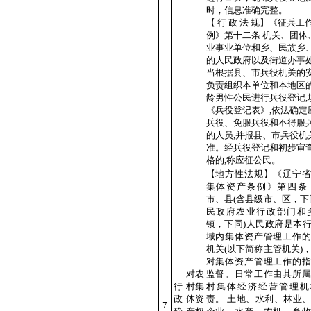
时，信息准确完整。
【 行 政 法 规】《征兵工
例》第十二条 机关、团体
业事业单位和乡、民族乡
的人民政府以及街道办事处
当根据县、市兵役机关的安
负责组织本单位和本地区
龄男性公民进行兵役登记,
《兵役登记表》,依法确定
兵役、免服兵役和不得服
的人员,并报县、市兵役机
准。经兵役登记和初步审
格的,称应征公民。
【地方性法规】《辽宁省
集体资产条例》第四条 
市、县(含县级市、区，下
民政府农业行政部门和乡
镇，下同)人民政府是本
域内集体资产管理工作的
机关(以下简称主管机关)
对集体资产管理工作的指
对农
监督。日常工作由其所属
行
村集
村集体经济经营管理机
政
体资
责。 土地、水利、林业
7