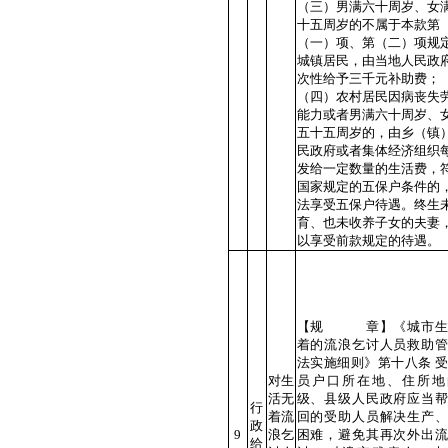
（三）男满六十周岁、女
十五周岁的不属于本款第
（一）项、第（二）项规
城镇居民，由当地人民政
次性给予三千元补助费；
（四）农村居民因病丧失
能力或者男满六十周岁、
五十五周岁的，由乡（镇
民政府或者集体经济组织
发给一定数量的生活费，
国家规定的五保户条件的
法享受五保户待遇。终生
育、也未收养子女的夫妻
以享受前款规定的待遇。
【规 章】《城市生
着的流浪乞讨人员救助管
法实施细则》第十八条 
对生
员户口所在地、住所地
活无
级、县级人民政府应当帮
行
着流
回的受助人员解决生产、
政
9
浪乞
困难，避免其再次外出流
给