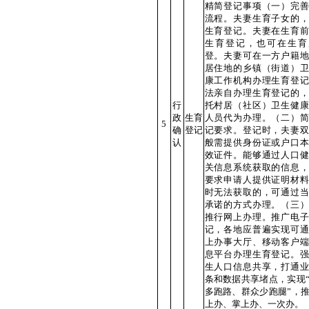
精简登记事项（一）完善
流程。夫妻生育子女的，
生育登记。夫妻在生育前
生育登记，也可在生育
登。夫妻可在一方户籍地
居住地的乡镇（街道）卫
康工作机构办理生育登记
法亲自办理生育登记的，
行
托村居（社区）卫生健康
政
生育
人员代为办理。（二）简
5
确
登记
记要求。登记时，夫妻双
认
般需提供身份证或户口本
效证件。能够通过人口健
关信息系统获取的信息，
要求申请人提供证明材料
时无法获取的，可通过当
承诺的方式办理。（三）
推行网上办理。推广电子
记，各地应普遍实现可通
上办事大厅、移动客户端
息平台办理生育登记。强
生人口信息共享，打通业
条和数据共享堵点，实现
多跑路、群众少跑腿”，
上办、掌上办、一次办。