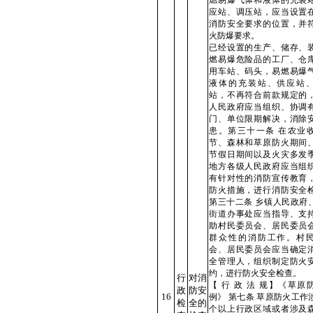
燃易爆气体和液体的充装
应站、调压站，应当设置
消防安全要求的位置，并
火防爆要求。
已经设置的生产、储存、
燃易爆危险品的工厂、仓
用车站、码头，易燃易爆
液体的充装站、供应站
站，不再符合前款规定的
人民政府应当组织、协调
门、单位限期解决，消除
患。第三十一条 在农业
节、森林和草原防火期间
节假日期间以及火灾多发
地方各级人民政府应当组
有针对性的消防宣传教育
防火措施，进行消防安全
第三十二条 乡镇人民政府
街道办事处应当指导、支
助村民委员会、居民委员
群众性的消防工作。村
会、居民委员会应当确定
全管理人，组织制定防火
约，进行防火安全检查。
行
对消
【 行 政 法 规】《草原
政
防安
16
例》 第七条 草原防火工作
检
全的
个以上行政区域或者涉及