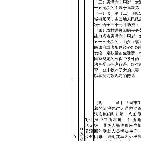
（三）男满六十周岁、女
十五周岁的不属于本款第
（一）项、第（二）项规
城镇居民，由当地人民政
次性给予三千元补助费；
（四）农村居民因病丧失
能力或者男满六十周岁、
五十五周岁的，由乡（镇
民政府或者集体经济组织
发给一定数量的生活费，
国家规定的五保户条件的
法享受五保户待遇。终生
育、也未收养子女的夫妻
以享受前款规定的待遇。
【规 章】《城市生
着的流浪乞讨人员救助
法实施细则》第十八条 
对生
员户口所在地、住所
活无
级、县级人民政府应当
行
着流
回的受助人员解决生产
政
9
浪乞
困难，避免其再次外出
给