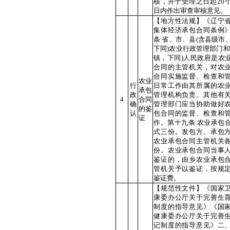
核，并于受理之日起20
日内作出审查审核意见。
【地方性法规】《辽宁
集体经济承包合同条例
条 省、市、县(含县级市
下同)农业行政管理部门和
镇，下同)人民政府是农
合同的主管机关，对农
合同实施监督、检查和
农业
行
日常工作由其所属的农
承包
政
管理机构负责。其他有
4
合同
确
管理部门应当协助做好
的鉴
认
包合同的监督、检查和
证
作。第十九条 农业承包
式三份。发包方、承包
农业承包合同主管机关
份。农业承包合同当事
鉴证的，由乡农业承包
管机关予以鉴证，按规
鉴证费。
【规范性文件】《国家
康委办公厅关于完善生
制度的指导意见》《国
健康委办公厅关于完善
记制度的指导意见》二