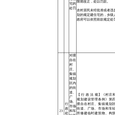
限期改正，处以罚款。
宅的
处罚
农村居民未经批准或者违
划的规定建住宅的，乡级
政府可以依照前款规定
对擅
自在
村
庄、
集镇
规划
区内
的街
道、
【 行 政 法 规】《村庄
广
规划建设管理条例》第
场、
行
擅自在村庄、集镇规划
市场
政
街道、广场、市场和车
23
和车
处
所修建临时建筑物、构