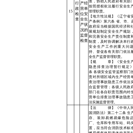
查，协助人民政府有关部
行
产经
按照授权依法履行安全生
政
营单
15
管理职责。
检
位安
【地方性法规】《辽宁省
查
全生
产条例》第六条 省、市、
产状
政府应当根据国民经济和
况的
展规划制定安全生产规划
监督
和完善安全生产责任制度
检查
制度，及时协调解决本行
安全生产工作的重大问
持、督促各有关部门依法
全生产监督管理职责。
【规 章】《安全生
隐患排查治理暂行规定
条
各级安全监管监察部门
责对所辖区域内生产经营
查治理事故隐患工作依法
合监督管理；各级人民政
部门在各自职责范围内对
营单位排查治理事故隐患
法实施监督管理。
【法 律】《中华人
国消防法》第二十二条 生
存、装卸易燃易爆危险
厂、仓库和专用车站、码
置，应当符合消防技术标