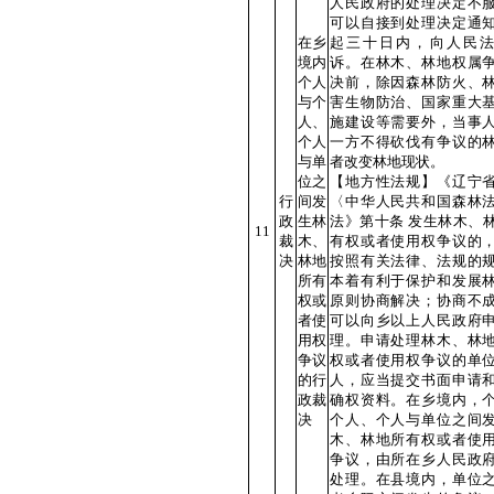
人民政府的处理决定不
可以自接到处理决定通
在乡
起三十日内，向人民
境内
诉。在林木、林地权属
个人
决前，除因森林防火、
与个
害生物防治、国家重大
人、
施建设等需要外，当事
个人
一方不得砍伐有争议的
与单
者改变林地现状。
位之
【地方性法规】《辽宁
行
间发
〈中华人民共和国森林
政
生林
法》第十条 发生林木、
11
裁
木、
有权或者使用权争议的
决
林地
按照有关法律、法规的
所有
本着有利于保护和发展
权或
原则协商解决；协商不
者使
可以向乡以上人民政府
用权
理。申请处理林木、林
争议
权或者使用权争议的单
的行
人，应当提交书面申请
政裁
确权资料。在乡境内，
决
个人、个人与单位之间
木、林地所有权或者使
争议，由所在乡人民政
处理。在县境内，单位