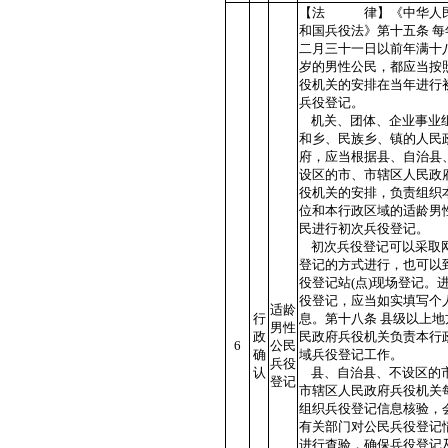
【法 律】《中华人
和国兵役法》第十五条 每
二月三十一日以前年满十
岁的男性公民，都应当按
役机关的安排在当年进行
兵役登记。
机关、团体、企业事业
和乡、民族乡、镇的人民
府，应当根据县、自治县
设区的市、市辖区人民政
役机关的安排，负责组织
位和本行政区域的适龄男
民进行初次兵役登记。
初次兵役登记可以采取
登记的方式进行，也可以
役登记站(点)现场登记。
役登记，应当如实填写个
适龄
行
息。第十八条 县级以上地
男性
政
民政府兵役机关负责本行
6
公民
确
域兵役登记工作。
兵役
认
县、自治县、不设区的
登记
市辖区人民政府兵役机关
组织兵役登记信息核验，
有关部门对公民兵役登记
进行查验，确保兵役登记