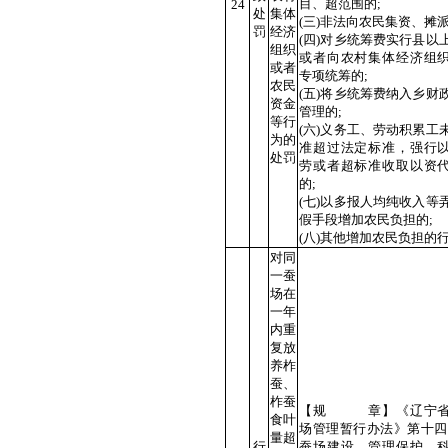
目、超范围的;
24
处
集体
(三)非法向农民集资、摊派
罚
经济
(四)对乡统筹费实行县以
组织
或者向农村集体经济组
或者
专项统筹的;
农民
(五)将乡统筹费纳入乡财
资金
管理的;
等行
(六)义务工、劳动积累工
为的
准超过法定标准，强行
处罚
劳或者超标准收取以资
的;
(七)以多报人均纯收入等
假手段增加农民负担的;
(八)其他增加农民负担的
对同
一蚕
场在
一年
内重
复放
养柞
蚕、
柞蚕
【规 章】《辽宁省
食叶
场管理暂行办法》第十四
量超
行
蚕场建设、管理保护、