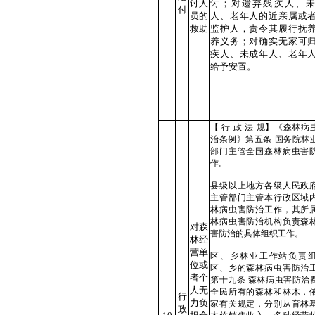
讨人
讨；对遗弃残疾人、
付
员的
人、老年人的近亲属或
救助
监护人，责令其履行抚
养义务；对确实无家可
疾人、未成年人、老年
给予安置。
【 行 政 法 规】《森林病
治条例》第五条 国务院林
部门主管全国森林病虫害
作。
县级以上地方各级人民政
主管部门主管本行政区域
林病虫害防治工作，其所
林病虫害防治机构负责森
对森
害防治的具体组织工作。
林经
营单
区、乡林业工作站负责
位或
区、乡的森林病虫害防治
者个
第十九条 森林病虫害防治
人无
全民所有的森林和林木，
行
力负
家有关规定，分别从育林
政