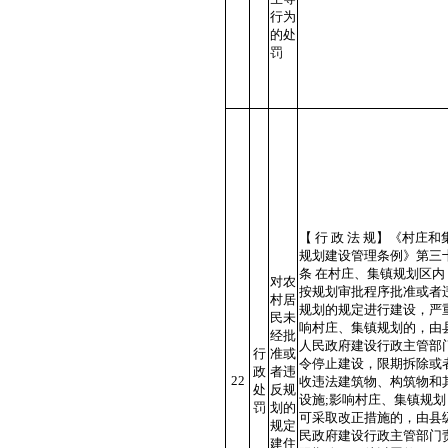
行为
的处
罚
【 行 政 法 规】《村庄和
规划建设管理条例》第三
条 在村庄、集镇规划区内
对农
按规划审批程序批准或者
村居
规划的规定进行建设，严
民未
响村庄、集镇规划的，由
经批
人民政府建设行政主管部
行
准或
令停止建设，限期拆除或
政
者违
22
收违法建筑物、构筑物和
处
反规
设施;影响村庄、集镇规划
罚
划的
可采取改正措施的，由县
规定
民政府建设行政主管部门
建住