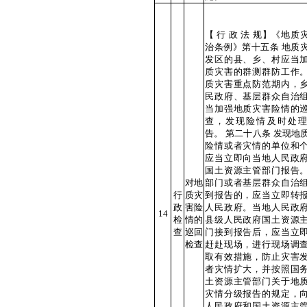
【 行 政 法 规】《地质
治条例》第十五条 地质
发区的县、乡、村应当
质灾害的群测群防工作
质灾害重点防范期内，
民政府、基层群众自治
当加强地质灾害险情的
查，发现险情及时处
告。 第二十八条 发现地
险情或者灾情的单位和
应当立即向当地人民政
国土资源主管部门报告
对地
部门或者基层群众自治
行
质灾
到报告的，应当立即转
政
害险
人民政府。当地人民政
14
检
情的
县级人民政府国土资源
查
巡回
门接到报告后，应当立
检查
赶赴现场，进行现场调
取有效措施，防止灾害
者灾情扩大，并按照国
土资源主管部门关于地
灾情分级报告的规定，
人民政府和国土资源主