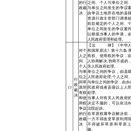
的行
之间、个人与单位之间
政裁
与单位之间发生的争议
决
由争议土地所在地的县
资源行政主管部门调查
前款规定的个人之间、
单位之间发生的争议案
以根据当事人的申请，
人民政府受理和处理。
【法 律】《中华人
对个
和国草原法》第十六条 
人之
有权、使用权的争议，
间、
人协商解决;协商不成的
个人
关人民政府处理。
与单
单位之间的争议，由县
位之
人民政府处理;个人之间
行
间草
与单位之间的争议，由乡(
政
13
原所
民政府或者县级以上人
裁
有权
处理。
决
和使
当事人对有关人民政府
用权
决定不服的，可以依法
争议
法院起诉。
的行
在草原权属争议解决前
政裁
一方不得改变草原利用
决
不得破坏草原和草原
施。