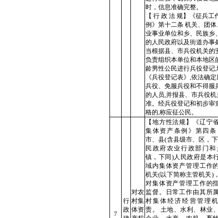
时，信息准确完整。
【 行 政 法 规】《征兵工
例》第十二条 机关、团体
业事业单位和乡、民族乡
的人民政府以及街道办事处
当根据县、市兵役机关的安
负责组织本单位和本地区
龄男性公民进行兵役登记,
《兵役登记表》,依法确定
兵役、免服兵役和不得服
的人员,并报县、市兵役机
准。经兵役登记和初步审
格的,称应征公民。
【地方性法规】《辽宁
集体资产条例》第四条
市、县(含县级市、区，下
民政府农业行政部门和
镇，下同)人民政府是本
域内集体资产管理工作
机关(以下简称主管机关)
对集体资产管理工作的
对农
监督。日常工作由其所
行
村集
村集体经济经营管理
政
体资
责。 土地、水利、林业
7