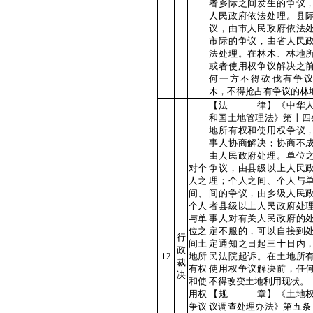
者乡际之间发生的争议
人民政府依法处理。县
议，由市人民政府依法
市际的争议，由省人民
法处理。在林木、林地
或者使用权争议解决之
何一方不得砍伐有争
木，不得抢占有争议的林
【法 律】《中华人
和国土地管理法》第十四
地所有权和使用权争议
事人协商解决；协商不
由人民政府处理。单位
对个
争议，由县级以上人民
人之
理；个人之间、个人与
间、
间的争议，由乡级人民
个人
者县级以上人民政府处
与单
事人对有关人民政府的
位之
定不服的，可以自接到
行
间土
定通知之日起三十日内
政
12
地所
民法院起诉。在土地所
裁
有权
使用权争议解决前，任
决
和使
不得改变土地利用现状。
用权
【规 章】《土地权
争议
议调查处理办法》第五条