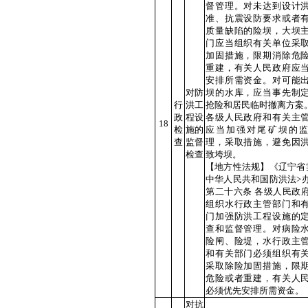
督管理。对未达到设计
准、抗震设防要求或者
质量缺陷的险坝，大坝
门应当组织有关单位采
加固措施，限期消除危
重建，有关人民政府应
安排所需资金。对可能
对防
坝的水库，应当事先制
行
洪工
抢险和居民临时撤离方案
政
程设
各级人民政府和有关主
18
检
施的
应当加强对尾矿坝的
查
监督
理，采取措施，避免因
检查
致垮坝。
【地方性法规】《辽宁省
中华人民共和国防洪法>
第二十六条 各级人民政
组织水行政主管部门和
门加强防洪工程设施的
查和监督管理。对病险
险闸、险堤，水行政主
和有关部门必须组织有
采取除险加固措施，限
危险或者重建，有关人
必须优先安排所需资金。
对抗