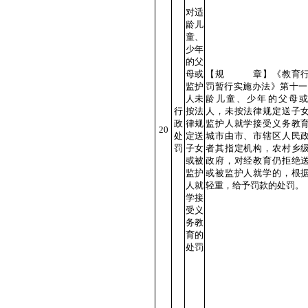
对适
龄儿
童、
少年
的父
母或
【规 章】《教育行
监护
罚暂行实施办法》第十一
人未
龄儿童、少年的父母
行
按法
人，未按法律规定送子
政
律规
监护人就学接受义务教
20
处
定送
城市由市、市辖区人民
罚
子女
者其指定机构，农村乡
或被
政府，对经教育仍拒绝
监护
或被监护人就学的，根
人就
轻重，给予罚款的处罚。
学接
受义
务教
育的
处罚