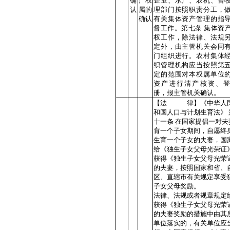
确
产权
企业、水产、农机、畜
认
属的
理部门按照职责分工，
确认
有关集体资产管理的指
督工作。第七条 集体资
权工作，除法律、法规
定外，由主管机关会同
门组织进行。农村集体
织管理机构应当按照第
定的范围对本权属单位
资产进行清产核资、
册，报主管机关确认。
【法 律】《中华人
和国人口与计划生育法》 
十一条 在国家提倡一对夫
育一个子女期间，自愿终
生育一个子女的夫妻，国
给《独生子女父母光荣证
获得《独生子女父母光荣
的夫妻，按照国家和省、
区、直辖市有关规定享受
子女父母奖励。
法律、法规或者规章规定
获得《独生子女父母光荣
的夫妻奖励的措施中由其
单位落实的，有关单位应