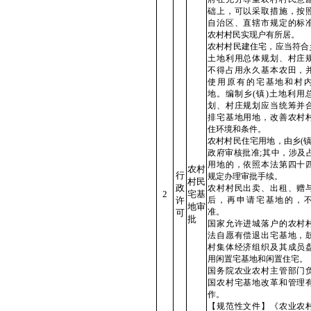
础上，可以采取措施，按
自治区、直辖市规定的标
农村村民实现户有所居。
农村村民建住宅，应当符合乡
土地利用总体规划、村庄
不得占用永久基本农田，
使用原有的宅基地和村
地。编制乡(镇)土地利用
划、村庄规划应当统筹并
排宅基地用地，改善农村
住环境和条件。
农村村民住宅用地，由乡(镇
政府审核批准;其中，涉及
用地的，依照本法第四十
农村
行
规定办理审批手续。
村民
政
农村村民出卖、出租、赠
2
宅基
许
后，再申请宅基地的，
地审
准。
可
批
国家允许进城落户的农村
法自愿有偿退出宅基地，
村集体经济组织及其成员
用闲置宅基地和闲置住宅。
国务院农业农村主管部门
国农村宅基地改革和管理
作。
【规范性文件】《农业农