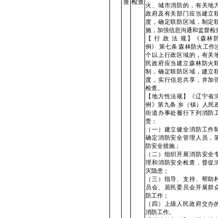
查
检查
火、城市消防的，有关地
政府及有关部门应当建立
度，确定联防区域，制定
施，加强信息沟通和监督检
【 行 政 法 规】《森林
例》 第七条 森林防火工作
个以上行政区域的，有关
民政府应当建立森林防火
制，确定联防区域，建立
度，实行信息共享，并加
检查。
【地方性法规】《辽宁省
例》第九条 乡（镇）人民
街道办事处履行下列消防
责：
（一）建立健全消防工作
确定消防安全管理人员，
防安全措施；
（二）组织开展消防安全
理和消防安全检查，督促
灾隐患；
（三）指导、支持、帮助
员会、居民委员会开展群
防工作；
（四）上级人民政府交办
消防工作。