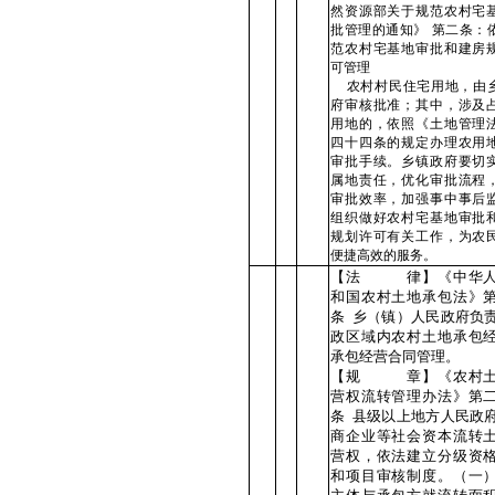
然资源部关于规范农村宅
批管理的通知》 第二条：
范农村宅基地审批和建房
可管理
农村村民住宅用地，由
府审核批准；其中，涉及
用地的，依照《土地管理
四十四条的规定办理农用
审批手续。乡镇政府要切
属地责任，优化审批流程
审批效率，加强事中事后
组织做好农村宅基地审批
规划许可有关工作，为农
便捷高效的服务。
【法 律】《中华人
和国农村土地承包法》
条 乡（镇）人民政府负
政区域内农村土地承包
承包经营合同管理。
【规 章】《农村土
营权流转管理办法》第
条 县级以上地方人民政
商企业等社会资本流转
营权，依法建立分级资
和项目审核制度。（一