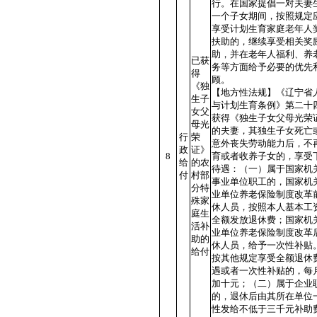
行。在国家提倡一对夫妻
一个子女期间，按照规定
享受计划生育家庭老年人
扶助的，继续享受相关奖
助，并在老年人福利、养
已获
务等方面给予必要的优先
得
顾。
《独
【地方性法规】《辽宁省
生子
与计划生育条例》第二十
女父
获得《独生子女父母光荣
母光
的夫妻，其独生子女死亡
行
荣
意外丧失劳动能力后，不
政
证》
8
育或者收养子女的，享受
给
的农
待遇：（一）属于国家机
付
村部
事业单位职工的，国家机
分特
业单位养老保险制度改革
殊家
休人员，按照本人基本工
庭生
全额发放退休费；国家机
活补
业单位养老保险制度改革
助的
休人员，给予一次性补贴
给付
按其他规定享受全额退休
遇或者一次性补贴的，每
加十元；（二）属于企业
的，退休后由其所在单位
性发给不低于三千元补助