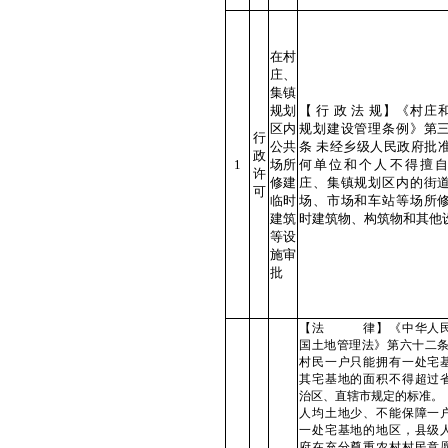
在村
庄、
集镇
规划
【 行 政 法 规】《村庄
区内
规划建设管理条例》第
行
公共
条 未经乡级人民政府批
政
1
场所
何单位和个人不得擅
许
修建
庄、集镇规划区内的街
可
临时
场、市场和车站等场所
建筑
时建筑物、构筑物和其他
等设
施审
批
【法 律】《中华人
国土地管理法》第六十二条
村民一户只能拥有一处宅
其宅基地的面积不得超过
治区、直辖市规定的标准。
人均土地少、不能保障一
一处宅基地的地区，县级
府在充分尊重农村村民意