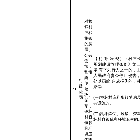
对损
坏村
庄和
集镇
的房
屋、
公共
【 行 政 法 规】《村庄
设
规划建设管理条例》第
施；
条 有下列行为之一的，
乱堆
人民政府责令停止侵害
粪
行
处以罚款;造成损失的，
便、
政
赔偿:
21
垃
处
圾、
罚
(一)损坏村庄和集镇的房
柴
共设施的;
草，
破坏
(二)乱堆粪便、垃圾、柴
村容
坏村容镇貌和环境卫生的
镇貌
和环
境卫
生等