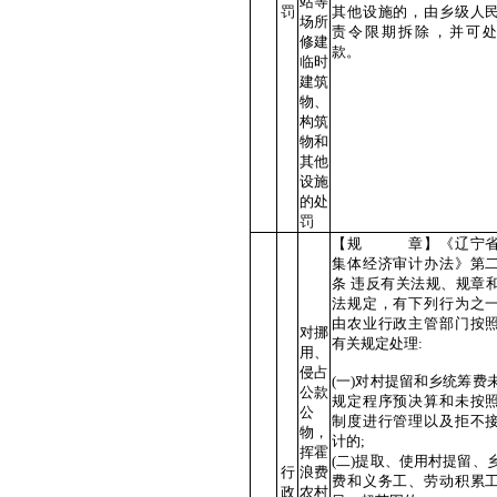
站等
罚
其他设施的，由乡级人
场所
责令限期拆除，并可
修建
款。
临时
建筑
物、
构筑
物和
其他
设施
的处
罚
【规 章】《辽宁省
集体经济审计办法》第
条 违反有关法规、规章
法规定，有下列行为之
由农业行政主管部门按
对挪
有关规定处理:
用、
侵占
(一)对村提留和乡统筹费
公款
规定程序预决算和未按
公
制度进行管理以及拒不
物，
计的;
挥霍
(二)提取、使用村提留、
行
浪费
费和义务工、劳动积累
政
农村