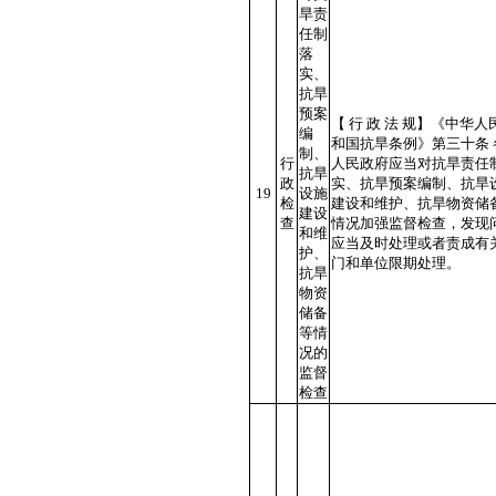
旱责
任制
落
实、
抗旱
预案
【 行 政 法 规】《中华人
编
和国抗旱条例》第三十条 
制、
行
人民政府应当对抗旱责任
抗旱
政
实、抗旱预案编制、抗旱
19
设施
检
建设和维护、抗旱物资储
建设
查
情况加强监督检查，发现
和维
应当及时处理或者责成有
护、
门和单位限期处理。
抗旱
物资
储备
等情
况的
监督
检查