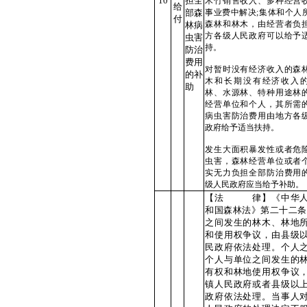
10
担全
木竹销售收入、多种经营
给
部森
事业费中解决;集体和个人
付
森林和林木，由经营者负
林病
方各级人民政府可以给予
虫害
持。
防治
费用
对暂时没有经济收入的森
的补
木和长期没有经济收入
助
林、水源林、特种用途林
经营单位和个人，其所需
病虫害防治费用由地方各
政府给予适当扶持。
发生大面积暴发性或者危
虫害，森林经营单位或者
实无力负担全部防治费用
级人民政府应当给予补助。
【法 律】《中华人
和国森林法》第二十二条
之间发生的林木、林地
和使用权争议，由县级
民政府依法处理。个人
个人与单位之间发生的
有权和林地使用权争议
镇人民政府或者县级以
政府依法处理。当事人