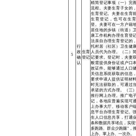
精简登记事项（一）完
流程。夫妻生育子女的
生育登记。夫妻在生育
生育登记，也可在生
登。夫妻可在一方户籍
居住地的乡镇（街道）
康工作机构办理生育登
法亲自办理生育登记的
行
托村居（社区）卫生健
政
生育
人员代为办理。（二）
5
确
登记
记要求。登记时，夫妻
认
般需提供身份证或户口
效证件。能够通过人口
关信息系统获取的信息
要求申请人提供证明材
时无法获取的，可通过
承诺的方式办理。（三
推行网上办理。推广电
记，各地应普遍实现可
上办事大厅、移动客户
息平台办理生育登记。
生人口信息共享，打通
条和数据共享堵点，实现
多跑路、群众少跑腿”，
上办、掌上办、一次办。