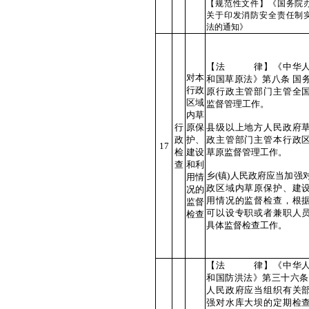
【规范性文件】《国务院
关于印发消防安全责任制
法的通知》
【法 律】《中华人
对本
和国草原法》第八条 国
行政
原行政主管部门主管全
区域
监督管理工作。
内草
行
原保
县级以上地方人民政府
政
护、
政主管部门主管本行政
17
检
建设
草原监督管理工作。
查
和利
乡(镇)人民政府应当加强
用情
政区域内草原保护、建
况的
用情况的监督检查，根
监督
可以设专职或者兼职人
检查
具体监督检查工作。
【法 律】《中华人
和国防洪法》第三十六条
人民政府应当组织有关
强对水库大坝的定期检