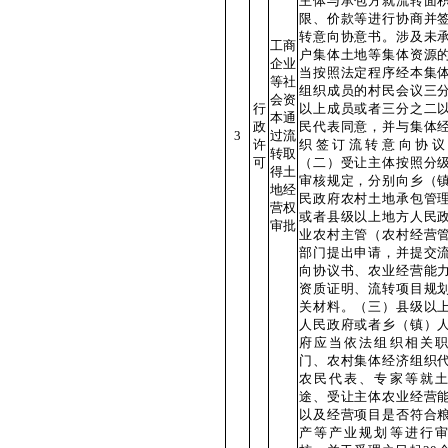
主体与承包方就流转面
限、价款等进行协商并
转意向协意书。涉及未
工商
户集体土地等集体资源
企业
当按照法定程序经本集
等社
组织成员的村民会议三
会资
行
以上成员或者三分之二
本通
政
民代表同意，并与集体
3
过流
许
织签订流转意向协议
转取
可
（二）受让主体按照分
得土
审核规定，分别向乡（
地经
民政府农村土地承包管
营权
或者县级以上地方人民
审批
业农村主管（农村经营
部门提出申请，并提交
向协议书、农业经营能
资质证明、流转项目规
关材料。（三）县级以
人民政府或者乡（镇）
府应当依法组织相关
门、农村集体经济组织
农民代表、专家等就
途、受让主体农业经营
以及经营项目是否符合
产等产业规划等进行