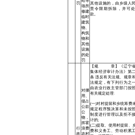
站等
罚
其他设施的，由乡级人
场所
责令限期拆除，并可
修建
款。
临时
建筑
物、
构筑
物和
其他
设施
的处
罚
【规 章】《辽宁省
集体经济审计办法》第
条 违反有关法规、规章
法规定，有下列行为之
由农业行政主管部门按
对挪
有关规定处理:
用、
侵占
(一)对村提留和乡统筹费
公款
规定程序预决算和未按
公
制度进行管理以及拒不
物，
计的;
挥霍
(二)提取、使用村提留、
行
浪费
费和义务工、劳动积累
政
农村