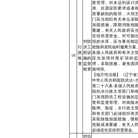
督管理。对未达到设计
准、抗震设防要求或者
质量缺陷的险坝，大坝
门应当组织有关单位采
加固措施，限期消除危
重建，有关人民政府应
安排所需资金。对可能
对防
坝的水库，应当事先制
行
洪工
抢险和居民临时撤离方案
政
程设
各级人民政府和有关主
18
检
施的
应当加强对尾矿坝的
查
监督
理，采取措施，避免因
检查
致垮坝。
【地方性法规】《辽宁省
中华人民共和国防洪法>
第二十六条 各级人民政
组织水行政主管部门和
门加强防洪工程设施的
查和监督管理。对病险
险闸、险堤，水行政主
和有关部门必须组织有
采取除险加固措施，限
危险或者重建，有关人
必须优先安排所需资金。
对抗