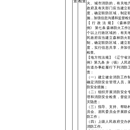
查
检查
火、城市消防的，有关地
政府及有关部门应当建立
度，确定联防区域，制定
施，加强信息沟通和监督检
【 行 政 法 规】《森林
例》 第七条 森林防火工作
个以上行政区域的，有关
民政府应当建立森林防火
制，确定联防区域，建立
度，实行信息共享，并加
检查。
【地方性法规】《辽宁省
例》第九条 乡（镇）人民
街道办事处履行下列消防
责：
（一）建立健全消防工作
确定消防安全管理人员，
防安全措施；
（二）组织开展消防安全
理和消防安全检查，督促
灾隐患；
（三）指导、支持、帮助
员会、居民委员会开展群
防工作；
（四）上级人民政府交办
消防工作。