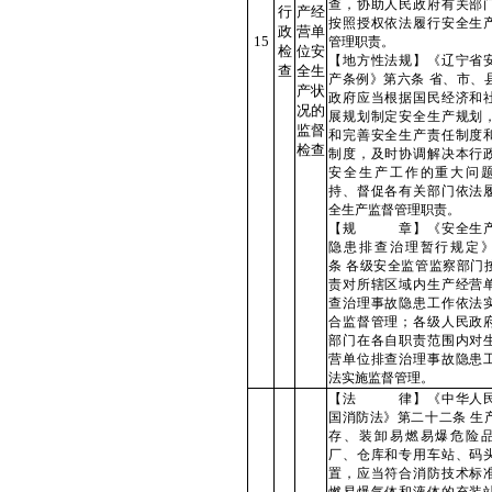
查，协助人民政府有关部
行
产经
按照授权依法履行安全生
政
营单
15
管理职责。
检
位安
【地方性法规】《辽宁省
查
全生
产条例》第六条 省、市、
产状
政府应当根据国民经济和
况的
展规划制定安全生产规划
监督
和完善安全生产责任制度
检查
制度，及时协调解决本行
安全生产工作的重大问
持、督促各有关部门依法
全生产监督管理职责。
【规 章】《安全生
隐患排查治理暂行规定
条
各级安全监管监察部门
责对所辖区域内生产经营
查治理事故隐患工作依法
合监督管理；各级人民政
部门在各自职责范围内对
营单位排查治理事故隐患
法实施监督管理。
【法 律】《中华人
国消防法》第二十二条 生
存、装卸易燃易爆危险
厂、仓库和专用车站、码
置，应当符合消防技术标