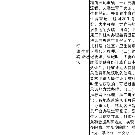
精简登记事项（一）完
流程。夫妻生育子女的
生育登记。夫妻在生育
生育登记，也可在生
登。夫妻可在一方户籍
居住地的乡镇（街道）
康工作机构办理生育登
法亲自办理生育登记的
行
托村居（社区）卫生健
政
生育
人员代为办理。（二）
5
确
登记
记要求。登记时，夫妻
认
般需提供身份证或户口
效证件。能够通过人口
关信息系统获取的信息
要求申请人提供证明材
时无法获取的，可通过
承诺的方式办理。（三
推行网上办理。推广电
记，各地应普遍实现可
上办事大厅、移动客户
息平台办理生育登记。
生人口信息共享，打通
条和数据共享堵点，实现
多跑路、群众少跑腿”，
上办、掌上办、一次办。