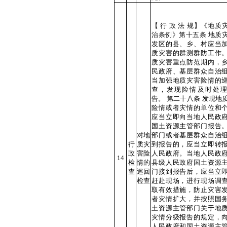
【 行 政 法 规】《地质
治条例》第十五条 地质
发区的县、乡、村应当
质灾害的群测群防工作
质灾害重点防范期内，
民政府、基层群众自治
当加强地质灾害险情的
查，发现险情及时处
告。 第二十八条 发现地
险情或者灾情的单位和
应当立即向当地人民政
国土资源主管部门报告
对地
部门或者基层群众自治
行
质灾
到报告的，应当立即转
政
害险
人民政府。当地人民政
14
检
情的
县级人民政府国土资源
查
巡回
门接到报告后，应当立
检查
赶赴现场，进行现场调
取有效措施，防止灾害
者灾情扩大，并按照国
土资源主管部门关于地
灾情分级报告的规定，
人民政府和国土资源主