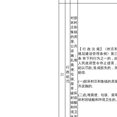
对损
坏村
庄和
集镇
的房
屋、
公共
【 行 政 法 规】《村庄
设
规划建设管理条例》第
施；
条 有下列行为之一的，
乱堆
人民政府责令停止侵害
粪
行
处以罚款;造成损失的，
便、
政
赔偿:
21
垃
处
圾、
罚
(一)损坏村庄和集镇的房
柴
共设施的;
草，
破坏
(二)乱堆粪便、垃圾、柴
村容
坏村容镇貌和环境卫生的
镇貌
和环
境卫
生等