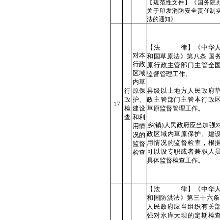
【规范性文件】《国务院
关于印发消防安全责任制
法的通知》
【法 律】《中华人
对本
和国草原法》第八条 国
行政
原行政主管部门主管全
区域
监督管理工作。
内草
行
原保
县级以上地方人民政府
政
护、
政主管部门主管本行政
17
检
建设
草原监督管理工作。
查
和利
乡(镇)人民政府应当加强
用情
政区域内草原保护、建
况的
用情况的监督检查，根
监督
可以设专职或者兼职人
检查
具体监督检查工作。
【法 律】《中华人
和国防洪法》第三十六条
人民政府应当组织有关
强对水库大坝的定期检