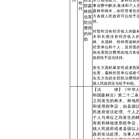
10
担全
木竹销售收入、多种经营
给
部森
事业费中解决;集体和个人
付
森林和林木，由经营者负
林病
方各级人民政府可以给予
虫害
持。
防治
费用
对暂时没有经济收入的森
的补
木和长期没有经济收入
助
林、水源林、特种用途林
经营单位和个人，其所需
病虫害防治费用由地方各
政府给予适当扶持。
发生大面积暴发性或者危
虫害，森林经营单位或者
实无力负担全部防治费用
级人民政府应当给予补助。
【法 律】《中华人
和国森林法》第二十二条
之间发生的林木、林地
和使用权争议，由县级
民政府依法处理。个人
个人与单位之间发生的
有权和林地使用权争议
镇人民政府或者县级以
政府依法处理。当事人