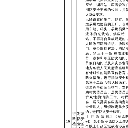
燃易爆气体和液体的充装
应站、调压站，应当设置
消防安全要求的位置，并
火防爆要求。
已经设置的生产、储存、
燃易爆危险品的工厂、仓
用车站、码头，易燃易爆
液体的充装站、供应站
站，不再符合前款规定的
人民政府应当组织、协调
门、单位限期解决，消除
患。第三十一条 在农业
节、森林和草原防火期间
节假日期间以及火灾多发
地方各级人民政府应当组
有针对性的消防宣传教育
防火措施，进行消防安全
第三十二条 乡镇人民政府
街道办事处应当指导、支
助村民委员会、居民委员
群众性的消防工作。村
会、居民委员会应当确定
全管理人，组织制定防火
约，进行防火安全检查。
行
对消
【 行 政 法 规】《草原
政
防安
16
例》 第七条 草原防火工作
检
全的
个以上行政区域或者涉及