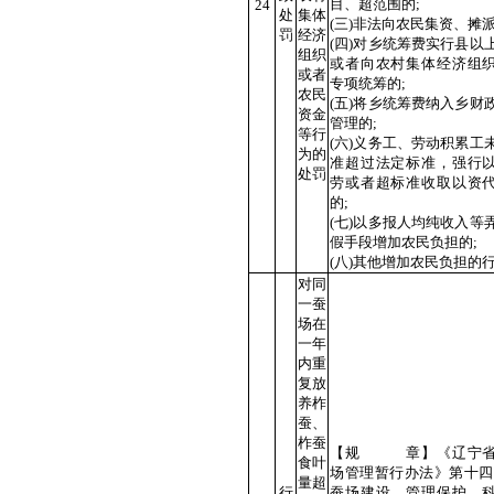
目、超范围的;
24
处
集体
(三)非法向农民集资、摊派
罚
经济
(四)对乡统筹费实行县以
组织
或者向农村集体经济组
或者
专项统筹的;
农民
(五)将乡统筹费纳入乡财
资金
管理的;
等行
(六)义务工、劳动积累工
为的
准超过法定标准，强行
处罚
劳或者超标准收取以资
的;
(七)以多报人均纯收入等
假手段增加农民负担的;
(八)其他增加农民负担的
对同
一蚕
场在
一年
内重
复放
养柞
蚕、
柞蚕
【规 章】《辽宁省
食叶
场管理暂行办法》第十四
量超
行
蚕场建设、管理保护、