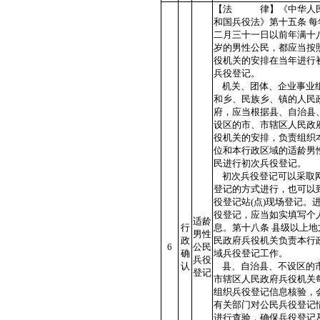
【法 律】《中华人
和国兵役法》第十五条 每
二月三十一日以前年满十
岁的男性公民，都应当按
役机关的安排在当年进行
兵役登记。
机关、团体、企业事业
和乡、民族乡、镇的人民
府，应当根据县、自治县
设区的市、市辖区人民政
役机关的安排，负责组织
位和本行政区域的适龄男
民进行初次兵役登记。
初次兵役登记可以采取
登记的方式进行，也可以
役登记站(点)现场登记。
役登记，应当如实填写个
适龄
行
息。第十八条 县级以上地
男性
政
民政府兵役机关负责本行
6
公民
确
域兵役登记工作。
兵役
认
县、自治县、不设区的
登记
市辖区人民政府兵役机关
组织兵役登记信息核验，
有关部门对公民兵役登记
进行查验，确保兵役登记