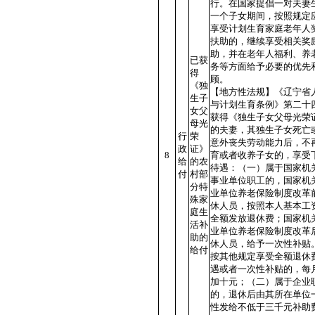
行。在国家提倡一对夫妻
一个子女期间，按照规定
享受计划生育家庭老年人
扶助的，继续享受相关奖
助，并在老年人福利、养
已获
务等方面给予必要的优先
得
顾。
《独
【地方性法规】《辽宁省
生子
与计划生育条例》第二十
女父
获得《独生子女父母光荣
母光
的夫妻，其独生子女死亡
行
荣
意外丧失劳动能力后，不
政
证》
8
育或者收养子女的，享受
给
的农
待遇：（一）属于国家机
付
村部
事业单位职工的，国家机
分特
业单位养老保险制度改革
殊家
休人员，按照本人基本工
庭生
全额发放退休费；国家机
活补
业单位养老保险制度改革
助的
休人员，给予一次性补贴
给付
按其他规定享受全额退休
遇或者一次性补贴的，每
加十元；（二）属于企业
的，退休后由其所在单位
性发给不低于三千元补助