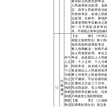
者乡际之间发生的争议
人民政府依法处理。县
议，由市人民政府依法
市际的争议，由省人民
法处理。在林木、林地
或者使用权争议解决之
何一方不得砍伐有争
木，不得抢占有争议的林
【法 律】《中华人
和国土地管理法》第十四
地所有权和使用权争议
事人协商解决；协商不
由人民政府处理。单位
对个
争议，由县级以上人民
人之
理；个人之间、个人与
间、
间的争议，由乡级人民
个人
者县级以上人民政府处
与单
事人对有关人民政府的
位之
定不服的，可以自接到
行
间土
定通知之日起三十日内
政
12
地所
民法院起诉。在土地所
裁
有权
使用权争议解决前，任
决
和使
不得改变土地利用现状。
用权
【规 章】《土地权
争议
议调查处理办法》第五条