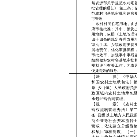
然资源部关于规范农村宅
批管理的通知》 第二条：
范农村宅基地审批和建房
可管理
农村村民住宅用地，由
府审核批准；其中，涉及
用地的，依照《土地管理
四十四条的规定办理农用
审批手续。乡镇政府要切
属地责任，优化审批流程
审批效率，加强事中事后
组织做好农村宅基地审批
规划许可有关工作，为农
便捷高效的服务。
【法 律】《中华人
和国农村土地承包法》
条 乡（镇）人民政府负
政区域内农村土地承包
承包经营合同管理。
【规 章】《农村土
营权流转管理办法》第
条 县级以上地方人民政
商企业等社会资本流转
营权，依法建立分级资
和项目审核制度。（一