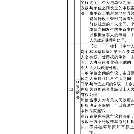
的行
之间、个人与单位之间
政裁
与单位之间发生的争议
决
由争议土地所在地的县
资源行政主管部门调查
前款规定的个人之间、
单位之间发生的争议案
以根据当事人的申请，
人民政府受理和处理。
【法 律】《中华人
对个
和国草原法》第十六条 
人之
有权、使用权的争议，
间、
人协商解决;协商不成的
个人
关人民政府处理。
与单
单位之间的争议，由县
位之
人民政府处理;个人之间
行
间草
与单位之间的争议，由乡(
政
13
原所
民政府或者县级以上人
裁
有权
处理。
决
和使
当事人对有关人民政府
用权
决定不服的，可以依法
争议
法院起诉。
的行
在草原权属争议解决前
政裁
一方不得改变草原利用
决
不得破坏草原和草原
施。