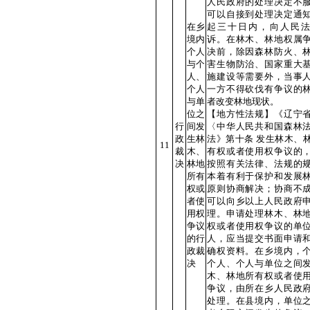
人民政府的处理决定不
可以自接到处理决定通
在乡
起三十日内，向人民
境内
诉。在林木、林地权属
个人
决前，除因森林防火、
与个
害生物防治、国家重大
人、
施建设等需要外，当事
个人
一方不得砍伐有争议的
与单
者改变林地现状。
位之
【地方性法规】《辽宁
行
间发
〈中华人民共和国森林
政
生林
法》第十条 发生林木、
11
裁
木、
有权或者使用权争议的
决
林地
按照有关法律、法规的
所有
本着有利于保护和发展
权或
原则协商解决；协商不
者使
可以向乡以上人民政府
用权
理。申请处理林木、林
争议
权或者使用权争议的单
的行
人，应当提交书面申请
政裁
确权资料。在乡境内，
决
个人、个人与单位之间
木、林地所有权或者使
争议，由所在乡人民政
处理。在县境内，单位