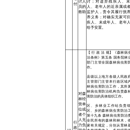
讨人
讨；对遗弃残疾人、
付
员的
人、老年人的近亲属或
救助
监护人，责令其履行抚
养义务；对确实无家可
疾人、未成年人、老年
给予安置。
【 行 政 法 规】《森林病
治条例》第五条 国务院林
部门主管全国森林病虫害
作。
县级以上地方各级人民政
主管部门主管本行政区域
林病虫害防治工作，其所
林病虫害防治机构负责森
对森
害防治的具体组织工作。
林经
营单
区、乡林业工作站负责
位或
区、乡的森林病虫害防治
者个
第十九条 森林病虫害防治
人无
全民所有的森林和林木，
行
力负
家有关规定，分别从育林
政