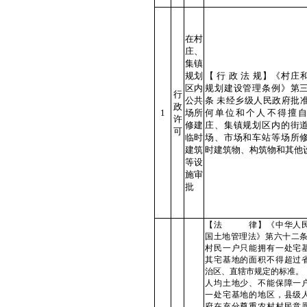
在村
庄、
集镇
规划
【 行 政 法 规】《村庄
区内
规划建设管理条例》第
行
公共
条 未经乡级人民政府批
政
1
场所
何单位和个人不得擅
许
修建
庄、集镇规划区内的街
可
临时
场、市场和车站等场所
建筑
时建筑物、构筑物和其他
等设
施审
批
【法 律】《中华人
国土地管理法》第六十二条
村民一户只能拥有一处宅
其宅基地的面积不得超过
治区、直辖市规定的标准。
人均土地少、不能保障一
一处宅基地的地区，县级
府在充分尊重农村村民意