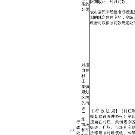
限期改正，处以罚款。
宅的
处罚
农村居民未经批准或者违
划的规定建住宅的，乡级
政府可以依照前款规定
对擅
自在
村
庄、
集镇
规划
区内
的街
道、
【 行 政 法 规】《村庄
广
规划建设管理条例》第
场、
行
擅自在村庄、集镇规划
市场
政
街道、广场、市场和车
23
和车
处
所修建临时建筑物、构