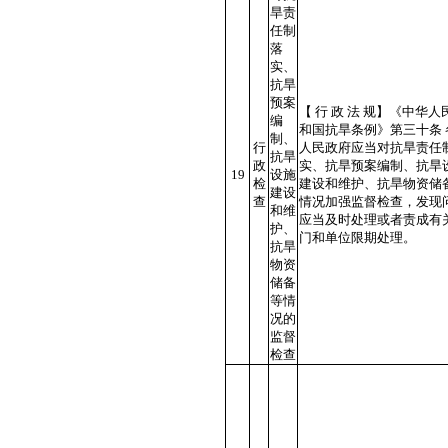
旱责
任制
落
实、
抗旱
预案
【 行 政 法 规】《中华人
编
和国抗旱条例》第三十条 
制、
行
人民政府应当对抗旱责任
抗旱
政
实、抗旱预案编制、抗旱
19
设施
检
建设和维护、抗旱物资储
建设
查
情况加强监督检查，发现
和维
应当及时处理或者责成有
护、
门和单位限期处理。
抗旱
物资
储备
等情
况的
监督
检查