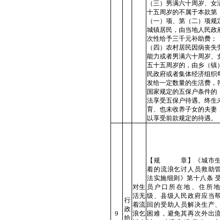
（三）男满六十周岁、女
十五周岁的不属于本款第
（一）项、第（二）项规
城镇居民，由当地人民政
次性给予三千元补助费；
（四）农村居民因病丧失
能力或者男满六十周岁、
五十五周岁的，由乡（镇
民政府或者集体经济组织
发给一定数量的生活费，
国家规定的五保户条件的
法享受五保户待遇。终生
育、也未收养子女的夫妻
以享受前款规定的待遇。
【规 章】《城市生
着的流浪乞讨人员救助
法实施细则》第十八条 
对生
员户口所在地、住所
活无
级、县级人民政府应当
行
着流
回的受助人员解决生产
政
9
浪乞
困难，避免其再次外出
给