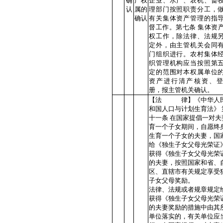
确
产权
企业、水产、农机、畜
认
属的
理部门按照职责分工，
确认
有关集体资产管理的指
督工作。第七条 集体资
权工作，除法律、法规
定外，由主管机关会同
门组织进行。农村集体
织管理机构应当按照第
定的范围对本权属单位
资产进行清产核资、
册，报主管机关确认。
【法 律】《中华人
和国人口与计划生育法》 
十一条 在国家提倡一对夫
育一个子女期间，自愿终
生育一个子女的夫妻，国
给《独生子女父母光荣证
获得《独生子女父母光荣
的夫妻，按照国家和省、
区、直辖市有关规定享受
子女父母奖励。
法律、法规或者规章规定
获得《独生子女父母光荣
的夫妻奖励的措施中由其
单位落实的，有关单位应