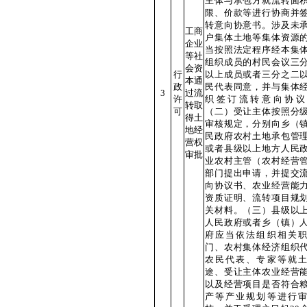
主体与承包方就流转面
限、价款等进行协商并
转意向协意书。涉及未
工商
户集体土地等集体资源
企业
当按照法定程序经本集
等社
组织成员的村民会议三
会资
行
以上成员或者三分之二
本通
政
民代表同意，并与集体
3
过流
许
织签订流转意向协议
转取
可
（二）受让主体按照分
得土
审核规定，分别向乡（
地经
民政府农村土地承包管
营权
或者县级以上地方人民
审批
业农村主管（农村经营
部门提出申请，并提交
向协议书、农业经营能
资质证明、流转项目规
关材料。（三）县级以
人民政府或者乡（镇）
府应当依法组织相关
门、农村集体经济组织
农民代表、专家等就
途、受让主体农业经营
以及经营项目是否符合
产等产业规划等进行