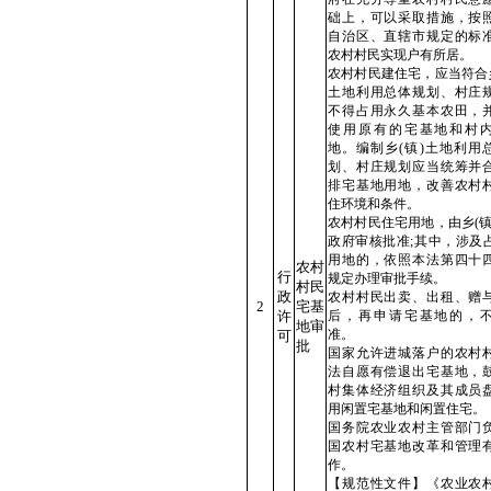
础上，可以采取措施，按
自治区、直辖市规定的标
农村村民实现户有所居。
农村村民建住宅，应当符合乡
土地利用总体规划、村庄
不得占用永久基本农田，
使用原有的宅基地和村
地。编制乡(镇)土地利用
划、村庄规划应当统筹并
排宅基地用地，改善农村
住环境和条件。
农村村民住宅用地，由乡(镇
政府审核批准;其中，涉及
用地的，依照本法第四十
农村
行
规定办理审批手续。
村民
政
农村村民出卖、出租、赠
2
宅基
许
后，再申请宅基地的，
地审
准。
可
批
国家允许进城落户的农村
法自愿有偿退出宅基地，
村集体经济组织及其成员
用闲置宅基地和闲置住宅。
国务院农业农村主管部门
国农村宅基地改革和管理
作。
【规范性文件】《农业农