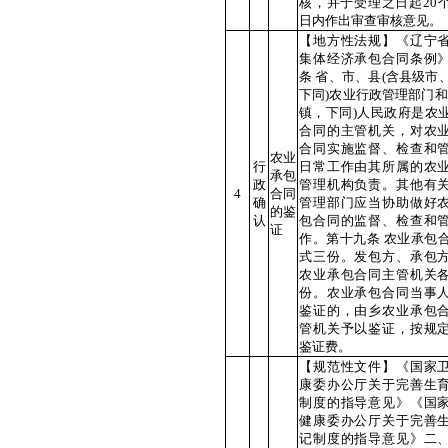
核，并于受理之日起20
日内作出审查审核意见。
【地方性法规】《辽宁
集体经济承包合同条例
条 省、市、县(含县级市
下同)农业行政管理部门和
镇，下同)人民政府是农
合同的主管机关，对农
合同实施监督、检查和
农业
行
日常工作由其所属的农
承包
政
管理机构负责。其他有
4
合同
确
管理部门应当协助做好
的鉴
认
包合同的监督、检查和
证
作。第十九条 农业承包
式三份。发包方、承包
农业承包合同主管机关
份。农业承包合同当事
鉴证的，由乡农业承包
管机关予以鉴证，按规
鉴证费。
【规范性文件】《国家
康委办公厅关于完善生
制度的指导意见》《国
健康委办公厅关于完善
记制度的指导意见》二