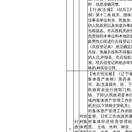
时，信息准确完整。
【 行 政 法 规】《征兵工
例》第十二条 机关、团体
业事业单位和乡、民族乡
的人民政府以及街道办事处
当根据县、市兵役机关的安
负责组织本单位和本地区
龄男性公民进行兵役登记,
《兵役登记表》,依法确定
兵役、免服兵役和不得服
的人员,并报县、市兵役机
准。经兵役登记和初步审
格的,称应征公民。
【地方性法规】《辽宁
集体资产条例》第四条
市、县(含县级市、区，下
民政府农业行政部门和
镇，下同)人民政府是本
域内集体资产管理工作
机关(以下简称主管机关)
对集体资产管理工作的
对农
监督。日常工作由其所
行
村集
村集体经济经营管理
政
体资
责。 土地、水利、林业
7