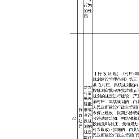
行为
的处
罚
【 行 政 法 规】《村庄和
规划建设管理条例》第三
条 在村庄、集镇规划区内
对农
按规划审批程序批准或者
村居
规划的规定进行建设，严
民未
响村庄、集镇规划的，由
经批
人民政府建设行政主管部
行
准或
令停止建设，限期拆除或
政
者违
22
收违法建筑物、构筑物和
处
反规
设施;影响村庄、集镇规划
罚
划的
可采取改正措施的，由县
规定
民政府建设行政主管部门
建住