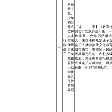
对适
龄儿
童、
少年
的父
母或
【规 章】《教育行
监护
罚暂行实施办法》第十一
人未
龄儿童、少年的父母
行
按法
人，未按法律规定送子
政
律规
监护人就学接受义务教
20
处
定送
城市由市、市辖区人民
罚
子女
者其指定机构，农村乡
或被
政府，对经教育仍拒绝
监护
或被监护人就学的，根
人就
轻重，给予罚款的处罚。
学接
受义
务教
育的
处罚