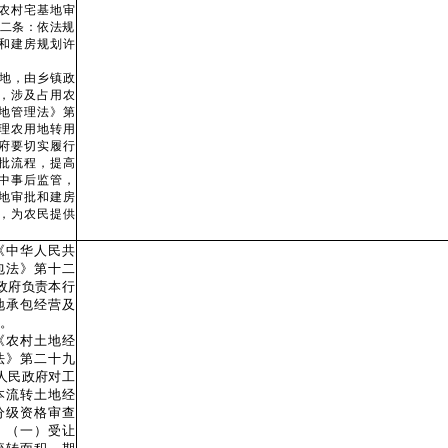
农村宅基地审
第二条：依法规
和建房规划许
地，由乡镇政
，涉及占用农
地管理法》第
理农用地转用
府要切实履行
批流程，提高
中事后监管，
地审批和建房
，为农民提供
中华人民共
包法》第十二
政府负责本行
地承包经营及
。
农村土地经
法》第二十九
人民政府对工
本流转土地经
分级资格审查
。（一）受让