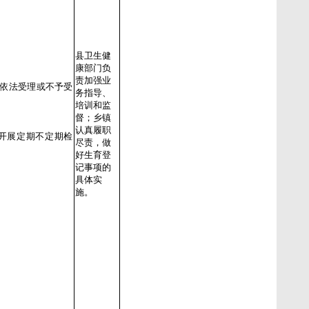
县卫生健
康部门负
责加强业
；依法受理或不予受
务指导、
培训和监
督；乡镇
认真履职
开展定期不定期检
尽责，做
好生育登
记事项的
具体实
施。