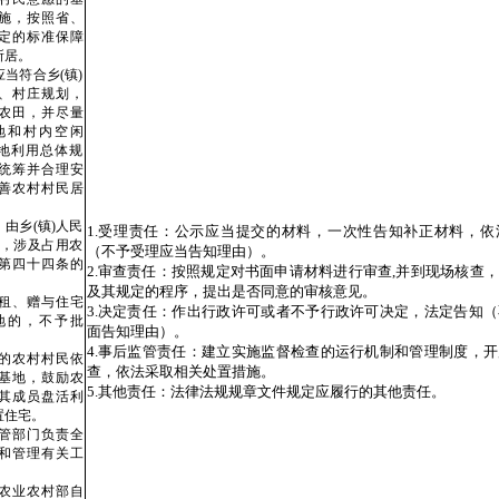
施，按照省、
定的标准保障
所居。
当符合乡(镇)
、村庄规划，
农田，并尽量
地和村内空闲
土地利用总体规
统筹并合理安
善农村村民居
由乡(镇)人民
1.受理责任：公示应当提交的材料，一次性告知补正材料，依
中，涉及占用农
（不予受理应当告知理由）。
第四十四条的
2.审查责任：按照规定对书面申请材料进行审查,并到现场核查
。
及其规定的程序，提出是否同意的审核意见。
租、赠与住宅
3.决定责任：作出行政许可或者不予行政许可决定，法定告知
地的，不予批
面告知理由）。
4.事后监管责任：建立实施监督检查的运行机制和管理制度，
的农村村民依
查，依法采取相关处置措施。
基地，鼓励农
5.其他责任：法律法规规章文件规定应履行的其他责任。
其成员盘活利
置住宅。
管部门负责全
和管理有关工
农业农村部自