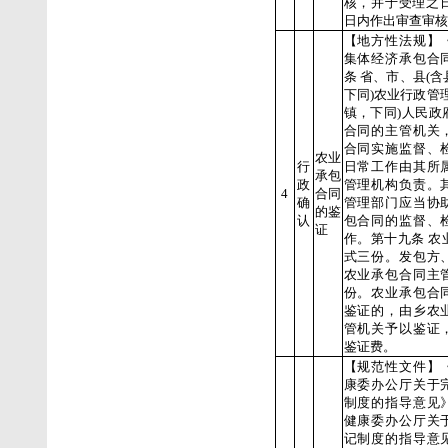
核，并于受理之日
日内作出审查审核
【地方性法规】
集体经济承包合
条 省、市、县(
下同)农业行政管
镇，下同)人民政
合同的主管机关
合同实施监督、
农业
行
日常工作由其所
承包
政
管理机构负责。
4
合同
确
管理部门应当协
的鉴
认
包合同的监督、
证
作。第十九条 农
式三份。发包方
农业承包合同主
份。农业承包合
鉴证的，由乡农
管机关予以鉴证
鉴证费。
【规范性文件】
康委办公厅关于
制度的指导意见
健康委办公厅关
记制度的指导意