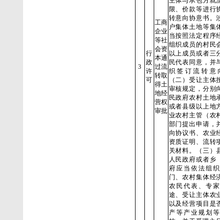
主体与承包方就
限、价款等进行
转意向协意书。
工商
户集体土地等集
企业
当按照法定程序
等社
组织成员的村民
会资
行
以上成员或者三
本通
政
民代表同意，并
3
过流
许
织签订流转意
转取
可
（二）受让主体
得土
审核规定，分别
地经
民政府农村土地
营权
或者县级以上地
审批
业农村主管（农
部门提出申请，
向协议书、农业
资质证明、流转
关材料。（三）
人民政府或者乡
府应当依法组织
门、农村集体经
农民代表、专家
途、受让主体农
以及经营项目是
产等产业规划等