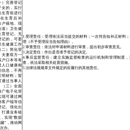
一）完善登记
子女的，实行
在生育前进行
在生育后补
方户籍地、现
街道）卫生健
生育登记。无
1.受理责任：受理依法应当提交的材料；一次性告知补正材料
登记的，可委
理（不予受理应当告知理由）。
卫生健康工作
2.审查责任：依法对申请材料进行审查，提出初步审查意见。
（二）简化登
3.决定责任：作出是否准予登记的决定。
，夫妻双方一
4.事后监督责任：建立实施监督检查的运行机制和管理制度，
或户口本等有
查，依法采取相关处置措施。
过人口健康相
5.法律法规规章文件规定的应履行的其他责任。
的信息，不再
证明材料；暂
可通过当事人
。（三）全面
推广电子化登
实现可通过网
动客户端等信
登记。强化出
，打通业务链
，实现“数据
腿”，推动网
次办。