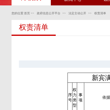
您的位置:
首页
>>
政府信息公开平台
>>
法定主动公开
>>
权责清单
权责清单
新宾
权
序
力
事
依
号
类
项
型