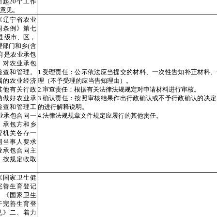
起20个工作
意见。
《辽宁省农业
同条例》第七
含县级市、区，
理部门和乡(含
府是农业承包
，对农业承包
检查和管理。
1.受理责任：公示依法应当提交的材料、一次性告知补正材料
属的农业经济
理（不予受理的应当告知理由）。
其他有关行政
2.审查责任：根据有关法律法规规定对申请材料进行审核。
助做好农业承
3.确认责任：按照审核结果作出行政确认或不予行政确认的决
检查和管理工
的进行解释说明。
业承包合同一
4.法律法规规章文件规定应履行的其他责任。
、承包方和乡
管机关各存一
同当事人要求
业承包合同主
，按规定收取
《国家卫生健
完善生育登记
》《国家卫生
于完善生育登
见》二、着力