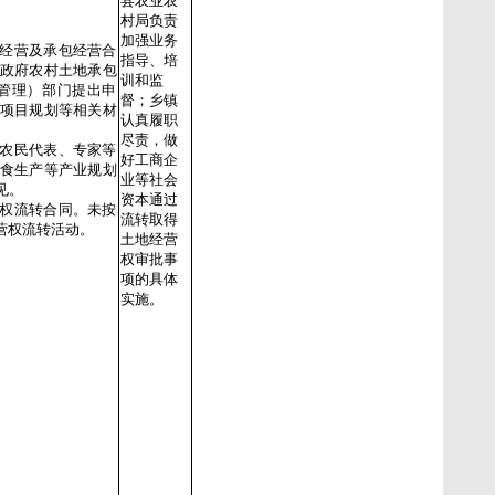
县农业农
村局负责
加强业务
包经营及承包经营合
指导、培
政府农村土地承包
训和监
管理）部门提出申
督；乡镇
项目规划等相关材
认真履职
尽责，做
、农民代表、专家等
好工商企
食生产等产业规划
业等社会
查审核意见。
资本通过
营权流转合同。未按
流转取得
营权流转活动。
土地经营
权审批事
项的具体
实施。