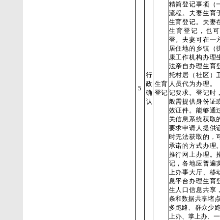
精简登记事项（
流程。夫妻生育
生育登记。夫妻
生育登记，也可
登。夫妻可在一
居住地的乡镇（
康工作机构办理
法亲自办理生育
行
托村居（社区）
政
生育
人员代为办理。
5
确
登记
记要求。登记时
认
般需提供身份证
效证件。能够通
关信息系统获取
要求申请人提供
时无法获取的，
承诺的方式办理
推行网上办理。
记，各地应普遍
上办事大厅、移
息平台办理生育
生人口信息共享
条和数据共享堵点
多跑路、群众少跑
上办、掌上办、一