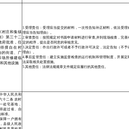
1.受理责任：受理应当提交的材料，一次性告知补正材料，依法受理
】《村庄和集镇
理应当告知理由）。
例》第三十二
2.审查责任：按照规定对书面申请材料进行审查,并到现场核查，完
政府批准，任
定的程序，提出是否同意的审核意见。
得擅自在村
3.决定责任：作出行政许可或者不予行政许可决定，法定告知（不予
理由）。
内的街道、广
4.事后监管责任：建立实施监督检查的运行机制和管理制度，开展定
等场所修建临
法采取相关处置措施。
和其他设施
5.其他责任：法律法规规章文件规定应履行的其他责任。
华人民共和
六十二条 农村
一处宅基地，
得超过省、自
的标准。
保障一户拥有
，县级人民政
村民意愿的基