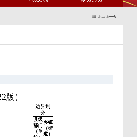
返回上一页
2版）
边界划
分
县级
乡镇
部门
（街
（单
道）