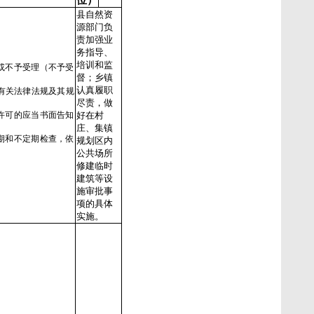
位）
县自然资
源部门负
责加强业
务指导、
培训和监
或不予受理（不予受
督；乡镇
认真履职
善有关法律法规及其规
尽责，做
许可的应当书面告知
好在村
庄、集镇
期和不定期检查，依
规划区内
公共场所
修建临时
建筑等设
施审批事
项的具体
实施。