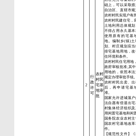
础上，可以采取措
自治区、直辖市规
农村村民实现户有
农村村民建住宅，应
土地利用总体规划
不得占用永久基本
使用原有的宅基
地。编制乡(镇)
划、村庄规划应当
排宅基地用地，改
住环境和条件。
农村村民住宅用地，
政府审核批准;其
用地的，依照本法
农村
行
规定办理审批手续
村民
政
农村村民出卖、出
2
宅基
许
后，再申请宅基
地审
准。
可
批
国家允许进城落户
法自愿有偿退出宅
村集体经济组织及
用闲置宅基地和闲
国务院农业农村主
国农村宅基地改革
作。
【规范性文件】《