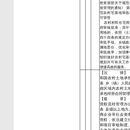
然资源部关于规范
批管理的通知》 
范农村宅基地审批
可管理
农村村民住宅用
府审核批准；其中
用地的，依照《土
四十四条的规定办
审批手续。乡镇政
属地责任，优化审
审批效率，加强事
组织做好农村宅基
规划许可有关工作
便捷高效的服务。
【法 律】《
和国农村土地承
条 乡（镇）人民
政区域内农村土
承包经营合同管理
【规 章】《
营权流转管理办
条 县级以上地方
商企业等社会资
营权，依法建立
和项目审核制度