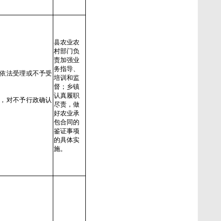
县农业农
村部门负
责加强业
务指导、
、依法受理或不予受
培训和监
督；乡镇
认真履职
定，对不予行政确认
尽责，做
好农业承
包合同的
鉴证事项
的具体实
施。