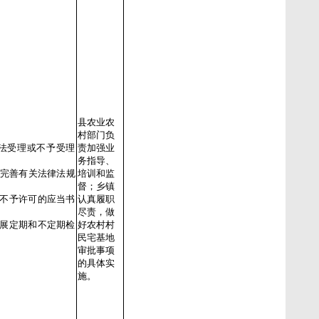
县农业农
村部门负
法受理或不予受理
责加强业
务指导、
，完善有关法律法规
培训和监
督；乡镇
（不予许可的应当书
认真履职
尽责，做
开展定期和不定期检
好农村村
民宅基地
审批事项
的具体实
施。