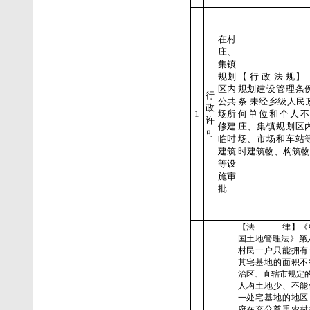
在村
庄、
集镇
规划
【 行 政 法 规
区内
规划建设管理条
行
公共
条 未经乡级人民
政
1
场所
何单位和个人不
许
修建
庄、集镇规划区
可
临时
场、市场和车站
建筑
时建筑物、构筑物
等设
施审
批
【法 律】《中
国土地管理法》第
村民一户只能拥有
其宅基地的面积不
治区、直辖市规定
人均土地少、不能
一处宅基地的地区
府在充分尊重农村